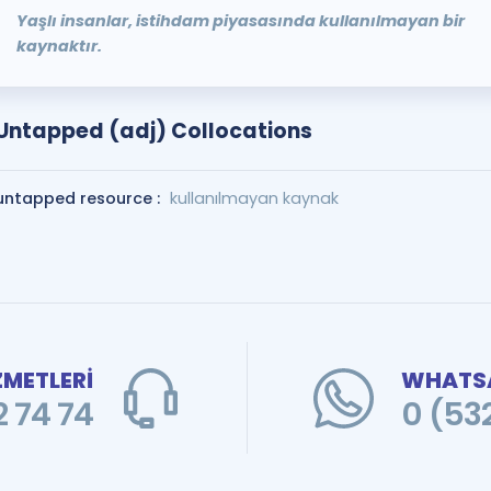
Yaşlı insanlar, istihdam piyasasında kullanılmayan bir
kaynaktır.
Untapped (adj) Collocations
untapped resource :
kullanılmayan kaynak
ZMETLERİ
WHATSA
 74 74
0 (53