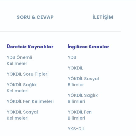
SORU & CEVAP
İLETIŞIM
Ücretsiz Kaynaklar
İngilizce Sınavlar
YDS Önemli
YDS
Kelimeler
YÖKDİL
YÖKDİL Soru Tipleri
YÖKDİL Sosyal
YÖKDİL Sağlık
Bilimler
Kelimeleri
YÖKDİL Sağlık
YÖKDİL Fen Kelimeleri
Bilimleri
YÖKDİL Sosyal
YÖKDİL Fen
Kelimeleri
Bilimleri
YKS-DİL