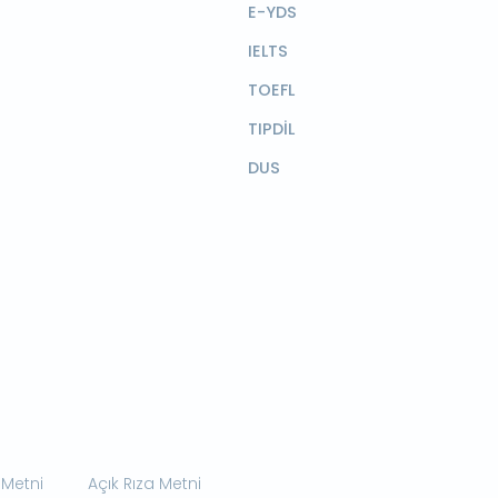
E-YDS
IELTS
TOEFL
TIPDİL
DUS
 Metni
Açık Rıza Metni