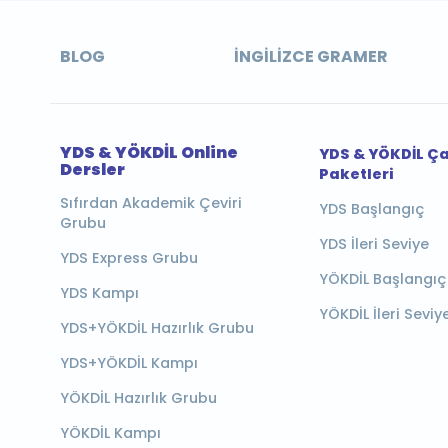
BLOG
İNGILIZCE GRAMER
YDS & YÖKDİL Online
YDS & YÖKDİL Ç
Dersler
Paketleri
Sıfırdan Akademik Çeviri
YDS Başlangıç
Grubu
YDS İleri Seviye
YDS Express Grubu
YÖKDİL Başlangıç
YDS Kampı
YÖKDİL İleri Seviy
YDS+YÖKDİL Hazırlık Grubu
YDS+YÖKDİL Kampı
YÖKDİL Hazırlık Grubu
YÖKDİL Kampı