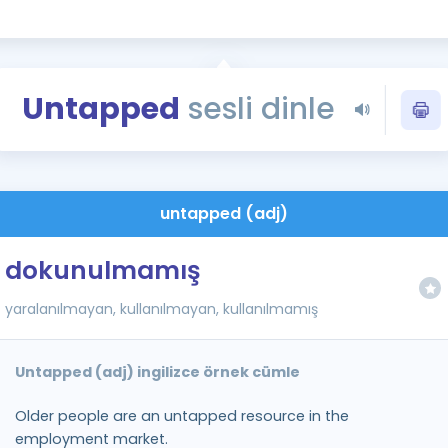
Kampanyalar
Eğitim ve Kitaplar
Blog
Untapped
sesli dinle
YDS - YÖKDİL Tüm S
İngilizce Gram
İngilizce Gramer
untapped (adj)
dokunulmamış
yaralanılmayan, kullanılmayan, kullanılmamış
Untapped (adj) ingilizce örnek cümle
Older people are an untapped resource in the
employment market.