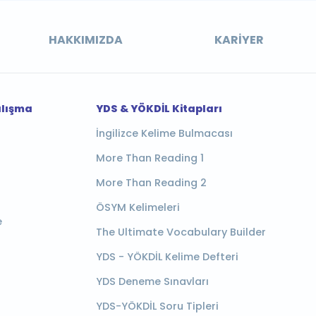
HAKKIMIZDA
KARIYER
alışma
YDS & YÖKDİL Kitapları
İngilizce Kelime Bulmacası
More Than Reading 1
More Than Reading 2
ÖSYM Kelimeleri
e
The Ultimate Vocabulary Builder
YDS - YÖKDİL Kelime Defteri
YDS Deneme Sınavları
YDS-YÖKDİL Soru Tipleri