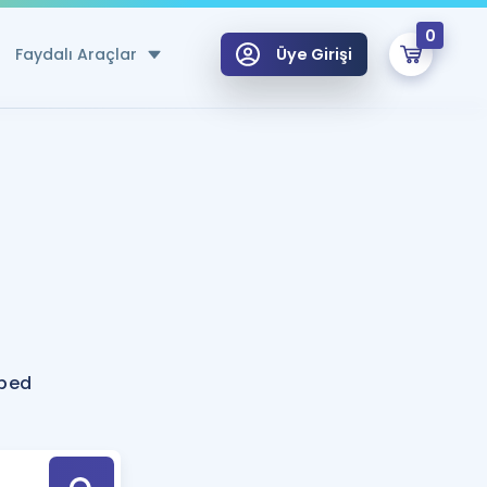
0
Faydalı Araçlar
Üye Girişi
klar
n Ücretsiz Kaynaklar
 için Özel Sözlük
Sepetin Şu An Boş.
ma
uan Hesaplama Aracı
i Hoca ile seni sınava hazırlayacak onlarca eğitim seni bekliyor!
Şifremi Hatırlamıyorum
GİRİŞ YAP
pped
azırlananlar için Öneriler
kvimi
ÜYE DEĞİLİM
arı Tek Takvimde