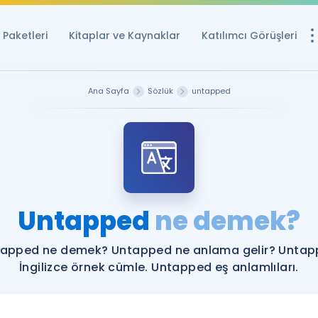
Paketleri
Kitaplar ve Kaynaklar
Katılımcı Görüşleri
Ücretsiz Kayna
Ana Sayfa
Sözlük
untapped
YDS ve YÖKDİL içi
Sözlük
İngilizce Sınavları
Puan Hesapla
Untapped
ne demek?
YDS ve YÖKDİL P
Remz
Rehberlik Aracı
apped ne demek? Untapped ne anlama gelir? Unta
YDS ve YÖKDİL'e H
İngilizce örnek cümle. Untapped eş anlamlıları.
ÖSYM Sınav Ta
Tüm ÖSYM Sınavl