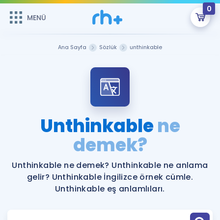
0
MENÜ
MENÜ
Üye Girişi
Ana Sayfa
Sözlük
unthinkable
Online Dersler
Sepetin Şu An Boş.
Çalışma Paketleri
Remzi Hoca ile seni sınava hazırlayacak onlarca eğitim seni
bekliyor!
Kitaplar ve Kaynaklar
GİRİŞ YAP
Unthinkable
ne
Katılımcı Görüşleri
demek?
Şifremi Hatırlamıyorum
ÜYE DEĞİLİM
Faydalı Araçlar
Unthinkable ne demek? Unthinkable ne anlama
gelir? Unthinkable İngilizce örnek cümle.
Ücretsiz Kaynaklar
Blog
İngilizce Gramer
Unthinkable eş anlamlıları.
Hakkımızda
Kariyer
Sözlük
Soru & Cevap
İletişim