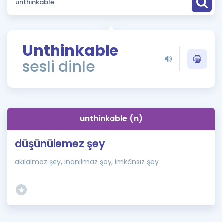
Puan Hesaplama
Rehberlik Aracı
Unthinkable
ÖSYM Sınav Takvimi
sesli dinle
Kampanyalar
Blog
unthinkable (n)
İngilizce Gramer
düşünülemez şey
akılalmaz şey, inanılmaz şey, imkânsız şey