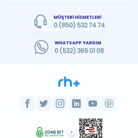
MÜŞTERİ HİZMETLERİ
0 (850) 532 74 74
WHATSAPP YARDIM
0 (532) 365 01 08