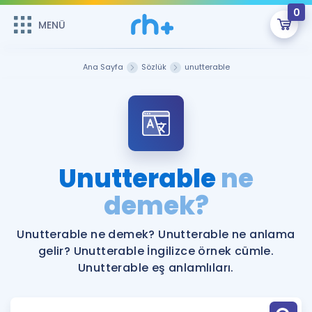
0
MENÜ
MENÜ
Üye Girişi
Ana Sayfa
Sözlük
unutterable
Online Dersler
Sepetin Şu An Boş.
Çalışma Paketleri
Remzi Hoca ile seni sınava hazırlayacak onlarca eğitim seni
bekliyor!
Kitaplar ve Kaynaklar
GİRİŞ YAP
Unutterable
ne
Katılımcı Görüşleri
demek?
Şifremi Hatırlamıyorum
ÜYE DEĞİLİM
Faydalı Araçlar
Unutterable ne demek? Unutterable ne anlama
gelir? Unutterable İngilizce örnek cümle.
Ücretsiz Kaynaklar
Blog
İngilizce Gramer
Unutterable eş anlamlıları.
Hakkımızda
Kariyer
Sözlük
Soru & Cevap
İletişim