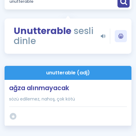
Puan Hesaplama
Rehberlik Aracı
Unutterable
sesli
ÖSYM Sınav Takvimi
dinle
Kampanyalar
Blog
unutterable (adj)
İngilizce Gramer
ağza alınmayacak
sözü edilemez, nahoş, çok kötü