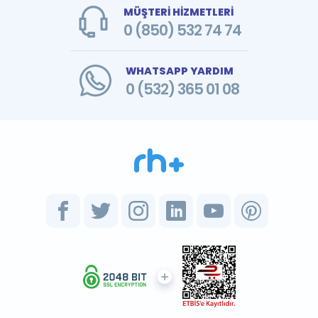
MÜŞTERİ HİZMETLERİ
0 (850) 532 74 74
WHATSAPP YARDIM
0 (532) 365 01 08