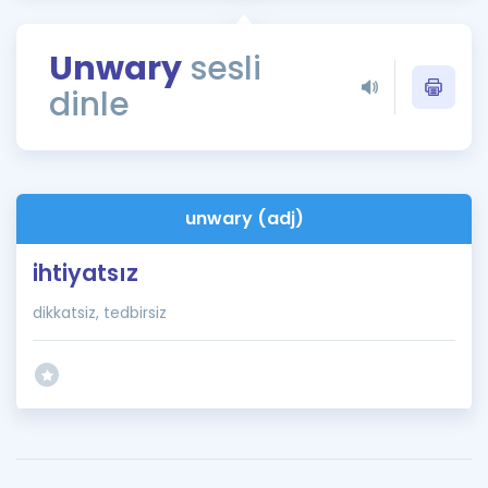
Puan Hesaplama
Unwary
sesli
Rehberlik Aracı
dinle
ÖSYM Sınav Takvimi
Kampanyalar
Blog
unwary (adj)
İngilizce Gramer
ihtiyatsız
dikkatsiz, tedbirsiz