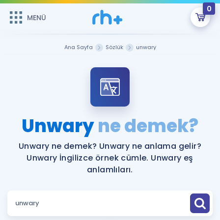
0
MENÜ
MENÜ
Üye Girişi
Ana Sayfa
Sözlük
unwary
Online Dersler
Sepetin Şu An Boş.
Çalışma Paketleri
Remzi Hoca ile seni sınava hazırlayacak onlarca eğitim seni
bekliyor!
Kitaplar ve Kaynaklar
GİRİŞ YAP
Unwary
ne demek?
Katılımcı Görüşleri
Şifremi Hatırlamıyorum
Unwary ne demek? Unwary ne anlama gelir?
Unwary İngilizce örnek cümle. Unwary eş
ÜYE DEĞİLİM
Faydalı Araçlar
anlamlıları.
Ücretsiz Kaynaklar
Blog
İngilizce Gramer
Hakkımızda
Kariyer
Sözlük
Soru & Cevap
İletişim