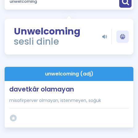
Puan Hesaplama
Rehberlik Aracı
Unwelcoming
ÖSYM Sınav Takvimi
sesli dinle
Kampanyalar
Blog
unwelcoming (adj)
İngilizce Gramer
davetkâr olamayan
misafirperver olmayan, istenmeyen, soğuk