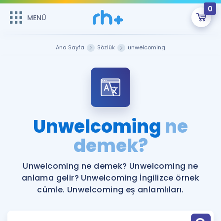
0
MENÜ
MENÜ
Üye Girişi
Ana Sayfa
Sözlük
unwelcoming
Online Dersler
Sepetin Şu An Boş.
Çalışma Paketleri
Remzi Hoca ile seni sınava hazırlayacak onlarca eğitim seni
bekliyor!
Kitaplar ve Kaynaklar
GİRİŞ YAP
Unwelcoming
ne
Katılımcı Görüşleri
demek?
Şifremi Hatırlamıyorum
ÜYE DEĞİLİM
Faydalı Araçlar
Unwelcoming ne demek? Unwelcoming ne
anlama gelir? Unwelcoming İngilizce örnek
Ücretsiz Kaynaklar
Blog
İngilizce Gramer
cümle. Unwelcoming eş anlamlıları.
Hakkımızda
Kariyer
Sözlük
Soru & Cevap
İletişim