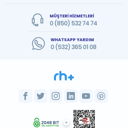
MÜŞTERİ HİZMETLERİ
0 (850) 532 74 74
WHATSAPP YARDIM
0 (532) 365 01 08