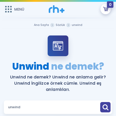
0
MENÜ
MENÜ
Üye Girişi
Ana Sayfa
Sözlük
unwind
Online Dersler
Sepetin Şu An Boş.
Çalışma Paketleri
Remzi Hoca ile seni sınava hazırlayacak onlarca eğitim seni
bekliyor!
Kitaplar ve Kaynaklar
GİRİŞ YAP
Unwind
ne demek?
Katılımcı Görüşleri
Şifremi Hatırlamıyorum
Unwind ne demek? Unwind ne anlama gelir?
Unwind İngilizce örnek cümle. Unwind eş
ÜYE DEĞİLİM
Faydalı Araçlar
anlamlıları.
Ücretsiz Kaynaklar
Blog
İngilizce Gramer
Hakkımızda
Kariyer
Sözlük
Soru & Cevap
İletişim