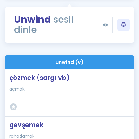
Puan Hesaplama
Unwind
sesli
Rehberlik Aracı
dinle
ÖSYM Sınav Takvimi
Kampanyalar
Blog
unwind (v)
İngilizce Gramer
çözmek (sargı vb)
açmak
gevşemek
rahatlamak