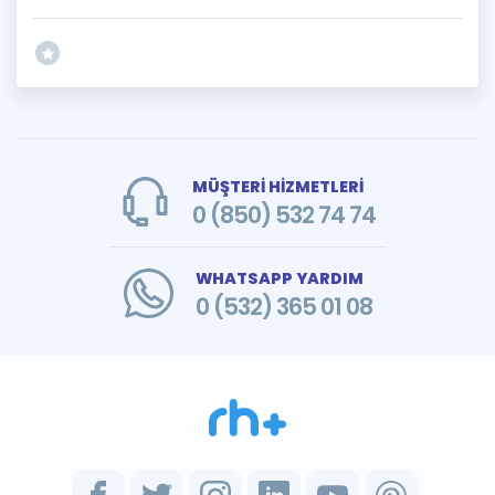
MÜŞTERİ HİZMETLERİ
0 (850) 532 74 74
WHATSAPP YARDIM
0 (532) 365 01 08