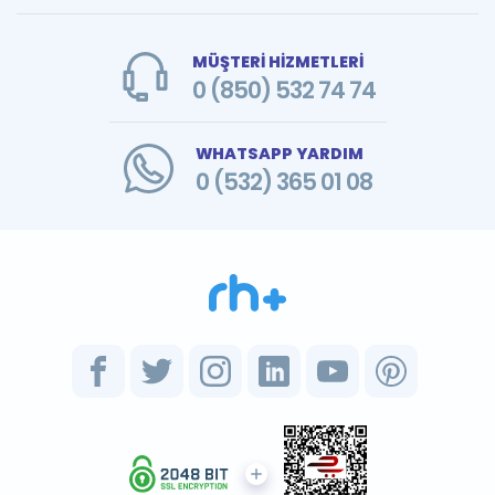
MÜŞTERİ HİZMETLERİ
0 (850) 532 74 74
WHATSAPP YARDIM
0 (532) 365 01 08