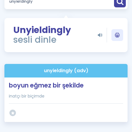
Puan Hesaplama
Rehberlik Aracı
Unyieldingly
ÖSYM Sınav Takvimi
sesli dinle
Kampanyalar
Blog
unyieldingly (adv)
İngilizce Gramer
boyun eğmez bir şekilde
inatçı bir biçimde