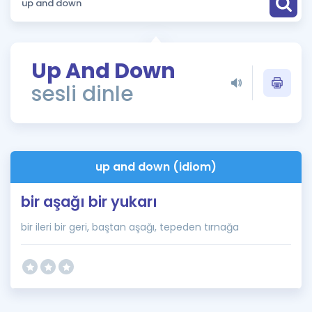
Puan Hesaplama
Rehberlik Aracı
Up And Down
ÖSYM Sınav Takvimi
sesli dinle
Kampanyalar
Blog
up and down (idiom)
İngilizce Gramer
bir aşağı bir yukarı
bir ileri bir geri, baştan aşağı, tepeden tırnağa