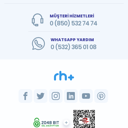
MÜŞTERİ HİZMETLERİ
0 (850) 532 74 74
WHATSAPP YARDIM
0 (532) 365 01 08