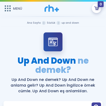
0
MENÜ
MENÜ
Üye Girişi
Ana Sayfa
Sözlük
up and down
Online Dersler
Sepetin Şu An Boş.
Çalışma Paketleri
Remzi Hoca ile seni sınava hazırlayacak onlarca eğitim seni
bekliyor!
Kitaplar ve Kaynaklar
GİRİŞ YAP
Up And Down
ne
Katılımcı Görüşleri
demek?
Şifremi Hatırlamıyorum
ÜYE DEĞİLİM
Faydalı Araçlar
Up And Down ne demek? Up And Down ne
anlama gelir? Up And Down İngilizce örnek
Ücretsiz Kaynaklar
Blog
İngilizce Gramer
cümle. Up And Down eş anlamlıları.
Hakkımızda
Kariyer
Sözlük
Soru & Cevap
İletişim