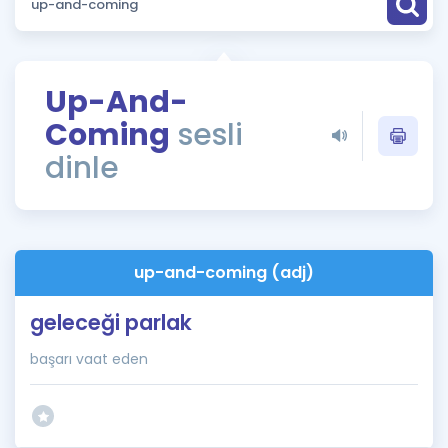
Puan Hesaplama
Rehberlik Aracı
Up-And-
ÖSYM Sınav Takvimi
Coming
sesli
Kampanyalar
dinle
Blog
İngilizce Gramer
up-and-coming (adj)
geleceği parlak
başarı vaat eden