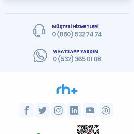
MÜŞTERİ HİZMETLERİ
0 (850) 532 74 74
WHATSAPP YARDIM
0 (532) 365 01 08