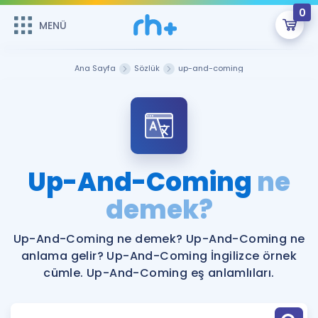
0
MENÜ
MENÜ
Üye Girişi
Ana Sayfa
Sözlük
up-and-coming
Online Dersler
Sepetin Şu An Boş.
Çalışma Paketleri
Remzi Hoca ile seni sınava hazırlayacak onlarca eğitim seni
bekliyor!
Kitaplar ve Kaynaklar
GİRİŞ YAP
Up-And-Coming
ne
Katılımcı Görüşleri
demek?
Şifremi Hatırlamıyorum
ÜYE DEĞİLİM
Faydalı Araçlar
Up-And-Coming ne demek? Up-And-Coming ne
anlama gelir? Up-And-Coming İngilizce örnek
Ücretsiz Kaynaklar
Blog
İngilizce Gramer
cümle. Up-And-Coming eş anlamlıları.
Hakkımızda
Kariyer
Sözlük
Soru & Cevap
İletişim