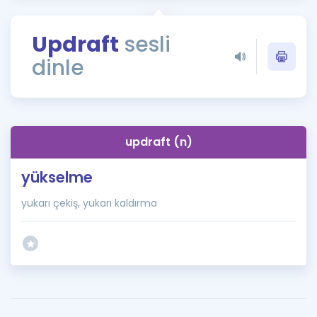
Puan Hesaplama
Updraft
sesli
Rehberlik Aracı
dinle
ÖSYM Sınav Takvimi
Kampanyalar
Blog
updraft (n)
İngilizce Gramer
yükselme
yukarı çekiş, yukarı kaldırma