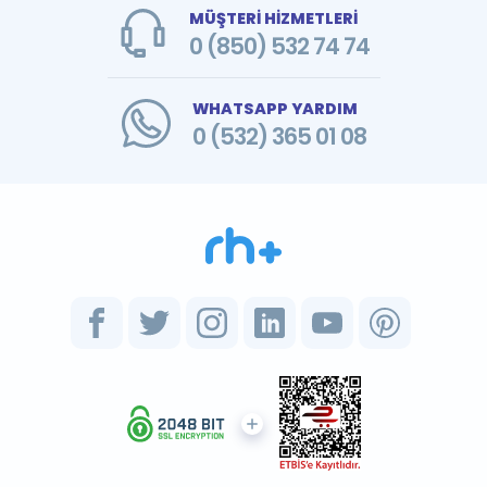
MÜŞTERİ HİZMETLERİ
0 (850) 532 74 74
WHATSAPP YARDIM
0 (532) 365 01 08