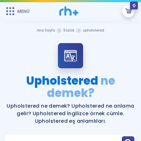
0
MENÜ
MENÜ
Üye Girişi
Ana Sayfa
Sözlük
upholstered
Online Dersler
Sepetin Şu An Boş.
Çalışma Paketleri
Remzi Hoca ile seni sınava hazırlayacak onlarca eğitim seni
bekliyor!
Kitaplar ve Kaynaklar
GİRİŞ YAP
Upholstered
ne
Katılımcı Görüşleri
demek?
Şifremi Hatırlamıyorum
ÜYE DEĞİLİM
Faydalı Araçlar
Upholstered ne demek? Upholstered ne anlama
gelir? Upholstered İngilizce örnek cümle.
Ücretsiz Kaynaklar
Blog
İngilizce Gramer
Upholstered eş anlamlıları.
Hakkımızda
Kariyer
Sözlük
Soru & Cevap
İletişim