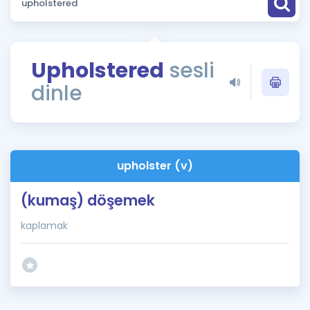
Puan Hesaplama
Rehberlik Aracı
Upholstered
sesli
ÖSYM Sınav Takvimi
dinle
Kampanyalar
Blog
upholster (v)
İngilizce Gramer
(kumaş) döşemek
kaplamak