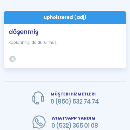
upholstered (adj)
döşenmiş
kaplanmış, doldurulmuş
MÜŞTERİ HİZMETLERİ
0 (850) 532 74 74
WHATSAPP YARDIM
0 (532) 365 01 08