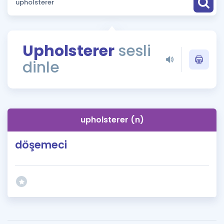
Puan Hesaplama
Rehberlik Aracı
Upholsterer
sesli
ÖSYM Sınav Takvimi
dinle
Kampanyalar
Blog
upholsterer (n)
İngilizce Gramer
döşemeci