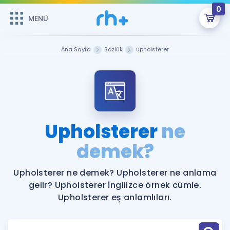
0
MENÜ
MENÜ
Üye Girişi
Ana Sayfa
Sözlük
upholsterer
Online Dersler
Sepetin Şu An Boş.
Çalışma Paketleri
Remzi Hoca ile seni sınava hazırlayacak onlarca eğitim seni
bekliyor!
Kitaplar ve Kaynaklar
GİRİŞ YAP
Upholsterer
ne
Katılımcı Görüşleri
demek?
Şifremi Hatırlamıyorum
ÜYE DEĞİLİM
Faydalı Araçlar
Upholsterer ne demek? Upholsterer ne anlama
gelir? Upholsterer İngilizce örnek cümle.
Ücretsiz Kaynaklar
Blog
İngilizce Gramer
Upholsterer eş anlamlıları.
Hakkımızda
Kariyer
Sözlük
Soru & Cevap
İletişim