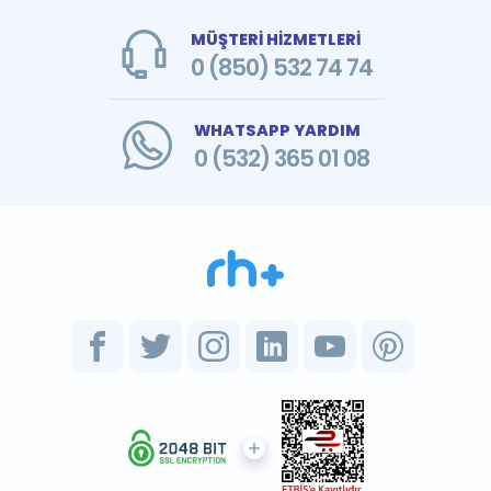
MÜŞTERİ HİZMETLERİ
0 (850) 532 74 74
WHATSAPP YARDIM
0 (532) 365 01 08