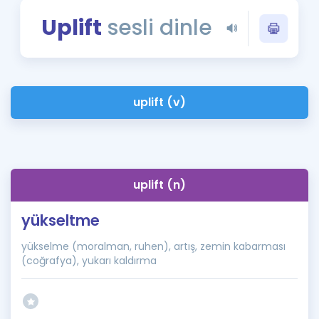
Puan Hesaplama
Uplift
sesli dinle
Rehberlik Aracı
ÖSYM Sınav Takvimi
uplift (v)
Kampanyalar
Blog
İngilizce Gramer
uplift (n)
yükseltme
yükselme (moralman, ruhen), artış, zemin kabarması
(coğrafya), yukarı kaldırma