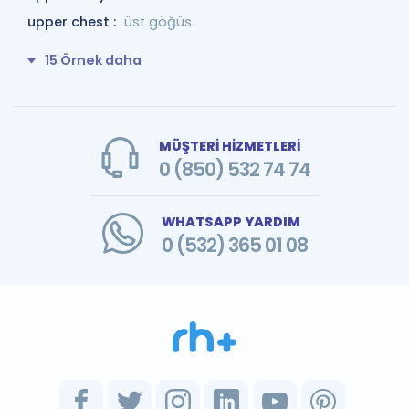
upper chest :
üst göğüs
15 Örnek daha
MÜŞTERİ HİZMETLERİ
0 (850) 532 74 74
WHATSAPP YARDIM
0 (532) 365 01 08