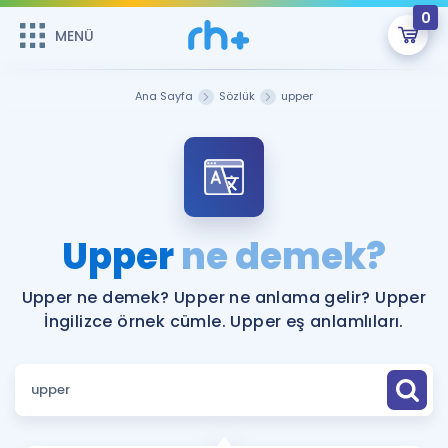
0
MENÜ
MENÜ
Üye Girişi
Ana Sayfa
Sözlük
upper
Online Dersler
Sepetin Şu An Boş.
Çalışma Paketleri
Remzi Hoca ile seni sınava hazırlayacak onlarca eğitim seni
bekliyor!
Kitaplar ve Kaynaklar
GİRİŞ YAP
Upper
ne demek?
Katılımcı Görüşleri
Şifremi Hatırlamıyorum
Upper ne demek? Upper ne anlama gelir? Upper
İngilizce örnek cümle. Upper eş anlamlıları.
ÜYE DEĞİLİM
Faydalı Araçlar
Ücretsiz Kaynaklar
Blog
İngilizce Gramer
Hakkımızda
Kariyer
Sözlük
Soru & Cevap
İletişim