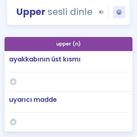
Puan Hesaplama
Upper
sesli dinle
Rehberlik Aracı
ÖSYM Sınav Takvimi
upper (n)
Kampanyalar
ayakkabının üst kısmı
Blog
İngilizce Gramer
uyarıcı madde