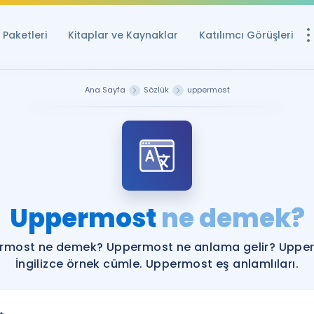
Paketleri
Kitaplar ve Kaynaklar
Katılımcı Görüşleri
Ücretsiz Kayna
Ana Sayfa
Sözlük
uppermost
YDS ve YÖKDİL içi
Sözlük
İngilizce Sınavları
Puan Hesapla
Uppermost
ne demek?
YDS ve YÖKDİL P
Remz
Rehberlik Aracı
rmost ne demek? Uppermost ne anlama gelir? Uppe
YDS ve YÖKDİL'e H
İngilizce örnek cümle. Uppermost eş anlamlıları.
ÖSYM Sınav Ta
Tüm ÖSYM Sınavl