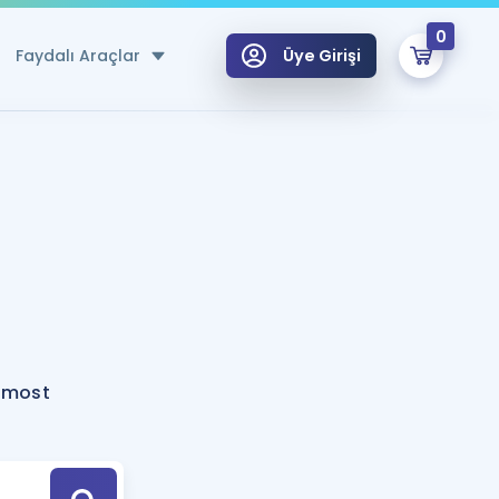
0
Faydalı Araçlar
Üye Girişi
klar
n Ücretsiz Kaynaklar
 için Özel Sözlük
Sepetin Şu An Boş.
ma
uan Hesaplama Aracı
i Hoca ile seni sınava hazırlayacak onlarca eğitim seni bekliyor!
Şifremi Hatırlamıyorum
GİRİŞ YAP
rmost
azırlananlar için Öneriler
kvimi
ÜYE DEĞİLİM
arı Tek Takvimde