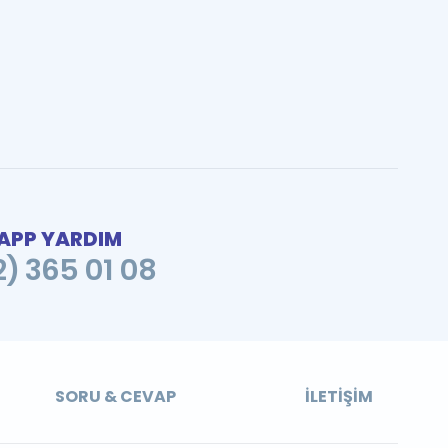
PP YARDIM
2) 365 01 08
SORU & CEVAP
İLETIŞIM