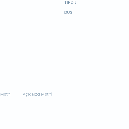
TIPDİL
DUS
 Metni
Açık Rıza Metni