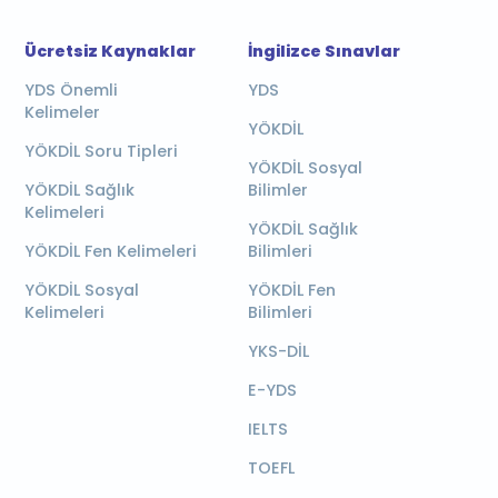
Ücretsiz Kaynaklar
İngilizce Sınavlar
YDS Önemli
YDS
Kelimeler
YÖKDİL
YÖKDİL Soru Tipleri
YÖKDİL Sosyal
YÖKDİL Sağlık
Bilimler
Kelimeleri
YÖKDİL Sağlık
YÖKDİL Fen Kelimeleri
Bilimleri
YÖKDİL Sosyal
YÖKDİL Fen
Kelimeleri
Bilimleri
YKS-DİL
E-YDS
IELTS
TOEFL