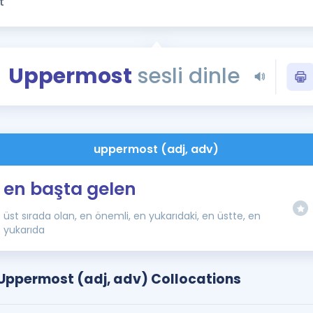
Kampanyalar
Eğitim ve Kitaplar
Blog
Uppermost
sesli dinle
YDS - YÖKDİL Tüm S
İngilizce Gram
İngilizce Gramer
uppermost (adj, adv)
en başta gelen
üst sırada olan, en önemli, en yukarıdaki, en üstte, en
yukarıda
Uppermost (adj, adv) Collocations