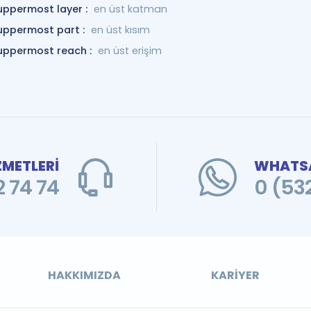
uppermost layer :
en üst katman
uppermost part :
en üst kısım
uppermost reach :
en üst erişim
ZMETLERİ
WHATSA
 74 74
0 (53
HAKKIMIZDA
KARIYER