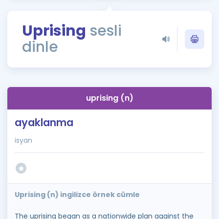
Puan Hesaplama
Uprising
sesli
Rehberlik Aracı
dinle
ÖSYM Sınav Takvimi
Kampanyalar
Blog
uprising (n)
İngilizce Gramer
ayaklanma
isyan
Uprising (n) ingilizce örnek cümle
The uprising began as a nationwide plan against the