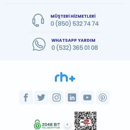
MÜŞTERİ HİZMETLERİ
0 (850) 532 74 74
WHATSAPP YARDIM
0 (532) 365 01 08