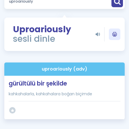
Puan Hesaplama
Rehberlik Aracı
Uproariously
ÖSYM Sınav Takvimi
sesli dinle
Kampanyalar
Blog
uproariously (adv)
İngilizce Gramer
gürültülü bir şekilde
kahkahalarla, kahkahalara boğan biçimde