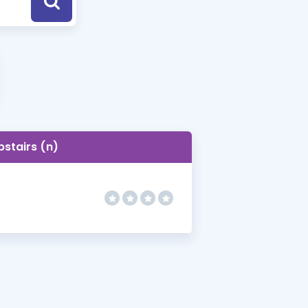
a Özel Fırsatlar
ınavlarla İlgili Haberler
er
 ve Konu Anlatımı
pstairs (n)