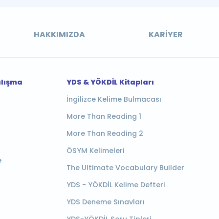
HAKKIMIZDA
KARIYER
alışma
YDS & YÖKDİL Kitapları
İngilizce Kelime Bulmacası
More Than Reading 1
More Than Reading 2
ÖSYM Kelimeleri
e
The Ultimate Vocabulary Builder
YDS - YÖKDİL Kelime Defteri
YDS Deneme Sınavları
YDS-YÖKDİL Soru Tipleri