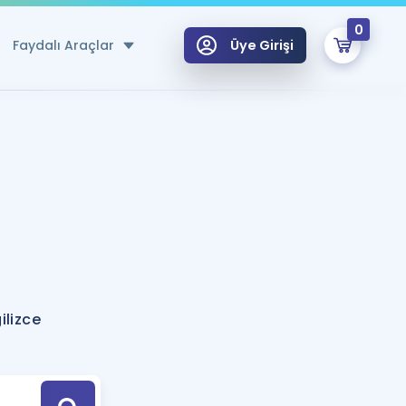
0
Faydalı Araçlar
Üye Girişi
klar
n Ücretsiz Kaynaklar
 için Özel Sözlük
Sepetin Şu An Boş.
ma
uan Hesaplama Aracı
i Hoca ile seni sınava hazırlayacak onlarca eğitim seni bekliyor!
Şifremi Hatırlamıyorum
GİRİŞ YAP
ilizce
azırlananlar için Öneriler
kvimi
ÜYE DEĞİLİM
arı Tek Takvimde