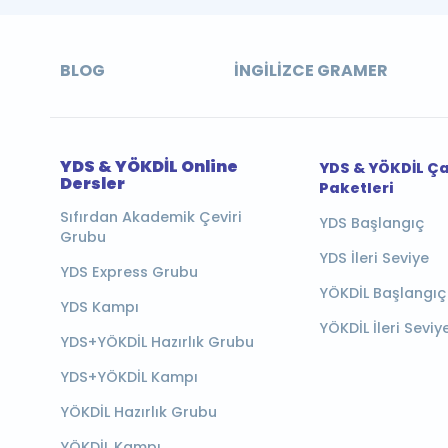
BLOG
İNGILIZCE GRAMER
YDS & YÖKDİL Online
YDS & YÖKDİL Ç
Dersler
Paketleri
Sıfırdan Akademik Çeviri
YDS Başlangıç
Grubu
YDS İleri Seviye
YDS Express Grubu
YÖKDİL Başlangıç
YDS Kampı
YÖKDİL İleri Seviy
YDS+YÖKDİL Hazırlık Grubu
YDS+YÖKDİL Kampı
YÖKDİL Hazırlık Grubu
YÖKDİL Kampı