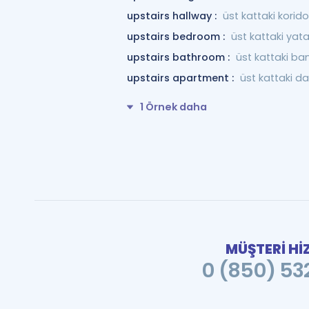
upstairs hallway :
üst kattaki korido
upstairs bedroom :
üst kattaki yat
upstairs bathroom :
üst kattaki ba
upstairs apartment :
üst kattaki da
1 Örnek daha
MÜŞTERİ Hİ
0 (850) 532