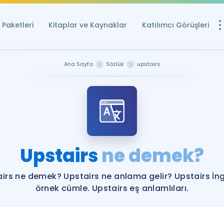
Paketleri
Kitaplar ve Kaynaklar
Katılımcı Görüşleri
Ücretsiz Kayna
Ana Sayfa
Sözlük
upstairs
YDS ve YÖKDİL içi
Sözlük
İngilizce Sınavları
Puan Hesapla
Upstairs
ne demek?
YDS ve YÖKDİL P
Remz
Rehberlik Aracı
irs ne demek? Upstairs ne anlama gelir? Upstairs İng
YDS ve YÖKDİL'e H
örnek cümle. Upstairs eş anlamlıları.
ÖSYM Sınav Ta
Tüm ÖSYM Sınavl