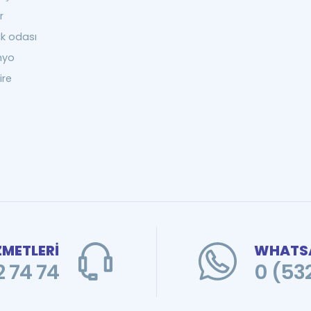
r
ak odası
nyo
ire
ZMETLERİ
WHATSA
 74 74
0 (53