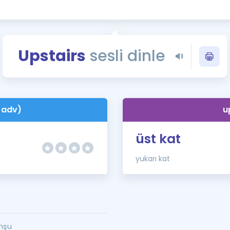
Kampanyalar
Eğitim ve Kitaplar
Blog
Upstairs
sesli dinle
YDS - YÖKDİL Tüm S
İngilizce Gram
İngilizce Gramer
, adv)
u
üst kat
yukarı kat
mşu