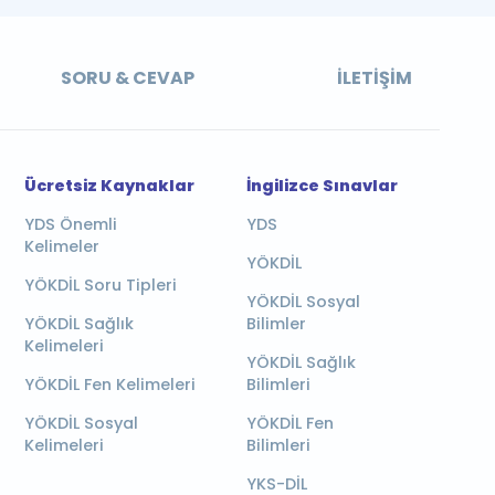
SORU & CEVAP
İLETIŞIM
Ücretsiz Kaynaklar
İngilizce Sınavlar
YDS Önemli
YDS
Kelimeler
YÖKDİL
YÖKDİL Soru Tipleri
YÖKDİL Sosyal
YÖKDİL Sağlık
Bilimler
Kelimeleri
YÖKDİL Sağlık
YÖKDİL Fen Kelimeleri
Bilimleri
YÖKDİL Sosyal
YÖKDİL Fen
Kelimeleri
Bilimleri
YKS-DİL