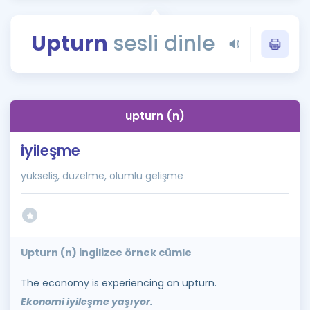
Puan Hesaplama
Upturn
sesli dinle
Rehberlik Aracı
ÖSYM Sınav Takvimi
Kampanyalar
upturn (n)
Blog
iyileşme
İngilizce Gramer
yükseliş, düzelme, olumlu gelişme
Upturn (n) ingilizce örnek cümle
The economy is experiencing an upturn.
Ekonomi iyileşme yaşıyor.