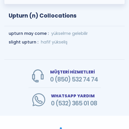
Upturn (n) Collocations
upturn may come :
yükselme gelebilir
slight upturn :
hafif yükseliş
MÜŞTERİ HİZMETLERİ
0 (850) 532 74 74
WHATSAPP YARDIM
0 (532) 365 01 08