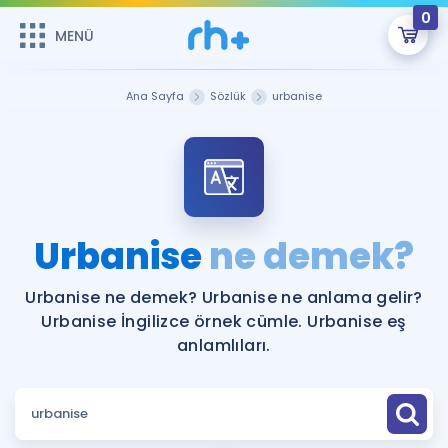
0
MENÜ
MENÜ
Üye Girişi
Ana Sayfa
Sözlük
urbanise
Online Dersler
Sepetin Şu An Boş.
Çalışma Paketleri
Remzi Hoca ile seni sınava hazırlayacak onlarca eğitim seni
bekliyor!
Kitaplar ve Kaynaklar
GİRİŞ YAP
Urbanise
ne demek?
Katılımcı Görüşleri
Şifremi Hatırlamıyorum
Urbanise ne demek? Urbanise ne anlama gelir?
Urbanise İngilizce örnek cümle. Urbanise eş
ÜYE DEĞİLİM
Faydalı Araçlar
anlamlıları.
Ücretsiz Kaynaklar
Blog
İngilizce Gramer
Hakkımızda
Kariyer
Sözlük
Soru & Cevap
İletişim