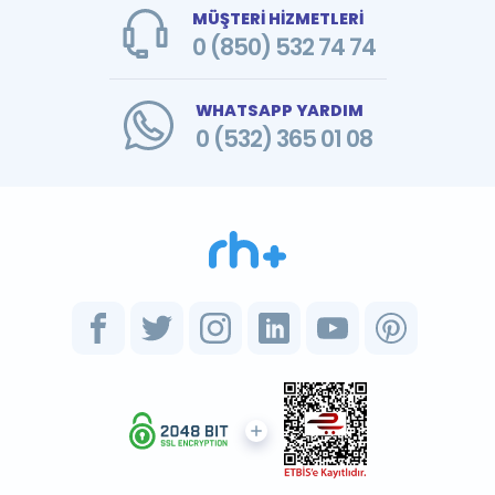
MÜŞTERİ HİZMETLERİ
0 (850) 532 74 74
WHATSAPP YARDIM
0 (532) 365 01 08