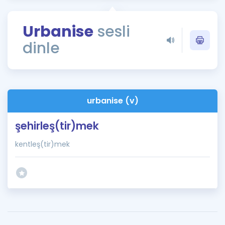
Puan Hesaplama
Urbanise
sesli
Rehberlik Aracı
dinle
ÖSYM Sınav Takvimi
Kampanyalar
Blog
urbanise (v)
İngilizce Gramer
şehirleş(tir)mek
kentleş(tir)mek