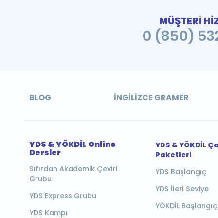
MÜŞTERİ Hİ
0 (850) 532
BLOG
İNGILIZCE GRAMER
YDS & YÖKDİL Online
YDS & YÖKDİL Ç
Dersler
Paketleri
Sıfırdan Akademik Çeviri
YDS Başlangıç
Grubu
YDS İleri Seviye
YDS Express Grubu
YÖKDİL Başlangıç
YDS Kampı