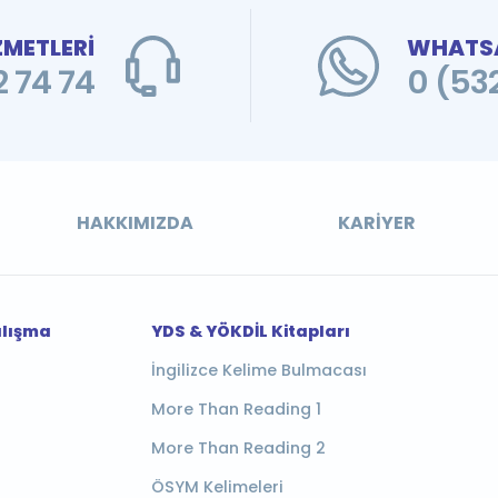
ZMETLERİ
WHATSA
 74 74
0 (53
HAKKIMIZDA
KARIYER
alışma
YDS & YÖKDİL Kitapları
İngilizce Kelime Bulmacası
More Than Reading 1
More Than Reading 2
ÖSYM Kelimeleri