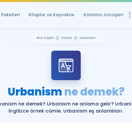
Paketleri
Kitaplar ve Kaynaklar
Katılımcı Görüşleri
Ücretsiz Kayna
Ana Sayfa
Sözlük
urbanism
YDS ve YÖKDİL içi
Sözlük
İngilizce Sınavları
Puan Hesapla
Urbanism
ne demek?
YDS ve YÖKDİL P
Remz
Rehberlik Aracı
banism ne demek? Urbanism ne anlama gelir? Urban
YDS ve YÖKDİL'e H
İngilizce örnek cümle. Urbanism eş anlamlıları.
ÖSYM Sınav Ta
Tüm ÖSYM Sınavl