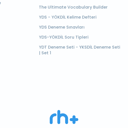
e
The Ultimate Vocabulary Builder
YDS - YÖKDİL Kelime Defteri
YDS Deneme Sınavları
YDS-YÖKDİL Soru Tipleri
YDT Deneme Seti - YKSDİL Deneme Seti
| Set 1