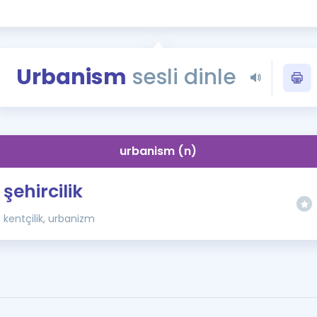
Kampanyalar
Eğitim ve Kitaplar
Blog
Urbanism
sesli dinle
YDS - YÖKDİL Tüm S
İngilizce Gram
İngilizce Gramer
urbanism (n)
şehircilik
kentçilik, urbanizm