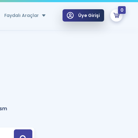
0
Faydalı Araçlar
Üye Girişi
klar
n Ücretsiz Kaynaklar
 için Özel Sözlük
Sepetin Şu An Boş.
ma
uan Hesaplama Aracı
i Hoca ile seni sınava hazırlayacak onlarca eğitim seni bekliyor!
Şifremi Hatırlamıyorum
GİRİŞ YAP
ism
azırlananlar için Öneriler
kvimi
ÜYE DEĞİLİM
arı Tek Takvimde