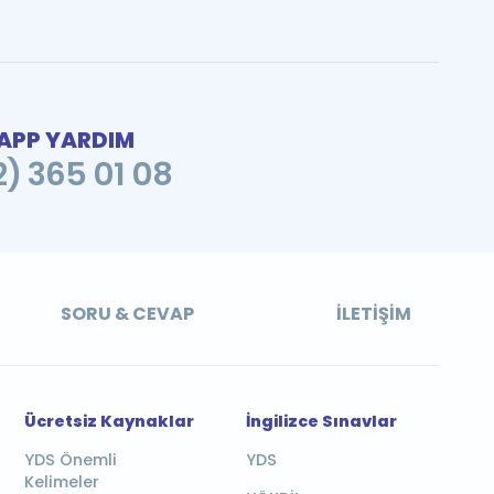
PP YARDIM
2) 365 01 08
SORU & CEVAP
İLETIŞIM
Ücretsiz Kaynaklar
İngilizce Sınavlar
YDS Önemli
YDS
Kelimeler