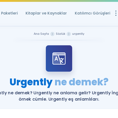
Paketleri
Kitaplar ve Kaynaklar
Katılımcı Görüşleri
Ücretsiz Kayna
Ana Sayfa
Sözlük
urgently
YDS ve YÖKDİL içi
Sözlük
İngilizce Sınavları
Puan Hesapla
Urgently
ne demek?
YDS ve YÖKDİL P
Remz
Rehberlik Aracı
tly ne demek? Urgently ne anlama gelir? Urgently İng
YDS ve YÖKDİL'e H
örnek cümle. Urgently eş anlamlıları.
ÖSYM Sınav Ta
Tüm ÖSYM Sınavl