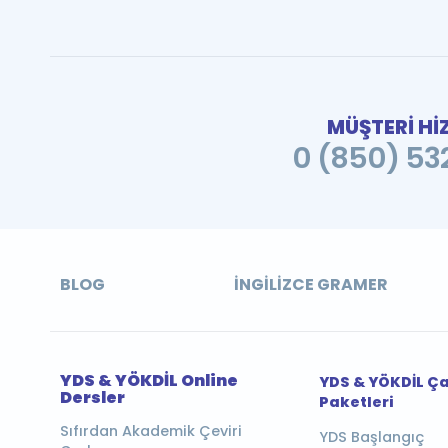
MÜŞTERİ Hİ
0 (850) 532
BLOG
İNGILIZCE GRAMER
YDS & YÖKDİL Online
YDS & YÖKDİL Ç
Dersler
Paketleri
Sıfırdan Akademik Çeviri
YDS Başlangıç