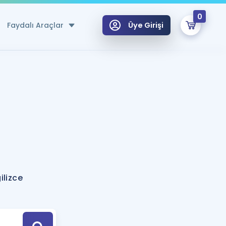
0
Faydalı Araçlar
Üye Girişi
klar
n Ücretsiz Kaynaklar
 için Özel Sözlük
Sepetin Şu An Boş.
ma
uan Hesaplama Aracı
i Hoca ile seni sınava hazırlayacak onlarca eğitim seni bekliyor!
Şifremi Hatırlamıyorum
GİRİŞ YAP
ilizce
azırlananlar için Öneriler
kvimi
ÜYE DEĞİLİM
arı Tek Takvimde