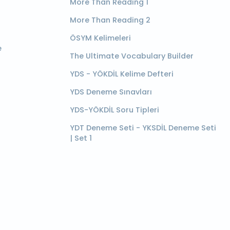
More Than Reading 1
More Than Reading 2
ÖSYM Kelimeleri
e
The Ultimate Vocabulary Builder
YDS - YÖKDİL Kelime Defteri
YDS Deneme Sınavları
YDS-YÖKDİL Soru Tipleri
YDT Deneme Seti - YKSDİL Deneme Seti
| Set 1