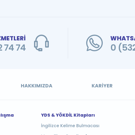
ZMETLERİ
WHATSA
 74 74
0 (53
HAKKIMIZDA
KARIYER
alışma
YDS & YÖKDİL Kitapları
İngilizce Kelime Bulmacası