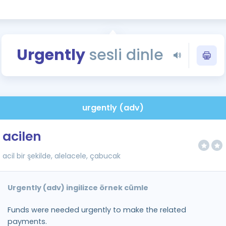
Kampanyalar
Eğitim ve Kitaplar
Blog
Urgently
sesli dinle
YDS - YÖKDİL Tüm S
İngilizce Gram
İngilizce Gramer
urgently (adv)
acilen
acil bir şekilde, alelacele, çabucak
Urgently (adv) ingilizce örnek cümle
Funds were needed urgently to make the related
payments.