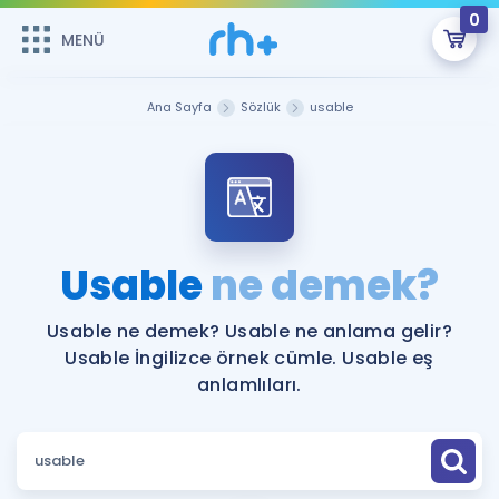
0
MENÜ
MENÜ
Üye Girişi
Ana Sayfa
Sözlük
usable
Online Dersler
Sepetin Şu An Boş.
Çalışma Paketleri
Remzi Hoca ile seni sınava hazırlayacak onlarca eğitim seni
bekliyor!
Kitaplar ve Kaynaklar
GİRİŞ YAP
Usable
ne demek?
Katılımcı Görüşleri
Şifremi Hatırlamıyorum
Usable ne demek? Usable ne anlama gelir?
Usable İngilizce örnek cümle. Usable eş
ÜYE DEĞİLİM
Faydalı Araçlar
anlamlıları.
Ücretsiz Kaynaklar
Blog
İngilizce Gramer
Hakkımızda
Kariyer
Sözlük
Soru & Cevap
İletişim