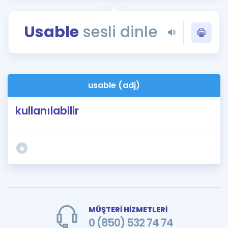
Puan Hesaplama
Usable
sesli dinle
Rehberlik Aracı
ÖSYM Sınav Takvimi
Kampanyalar
usable (adj)
Blog
kullanılabilir
İngilizce Gramer
MÜŞTERİ HİZMETLERİ
0 (850) 532 74 74