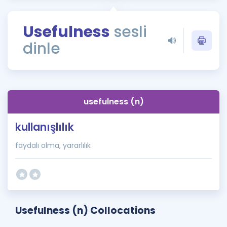
Puan Hesaplama
Usefulness
sesli
Rehberlik Aracı
dinle
ÖSYM Sınav Takvimi
Kampanyalar
Blog
usefulness (n)
İngilizce Gramer
kullanışlılık
faydalı olma, yararlılık
Usefulness (n) Collocations