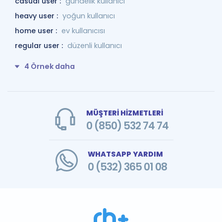
casual user :
gündelik kullanıcı
heavy user :
yoğun kullanıcı
home user :
ev kullanıcısı
regular user :
düzenli kullanıcı
4 Örnek daha
MÜŞTERİ HİZMETLERİ
0 (850) 532 74 74
WHATSAPP YARDIM
0 (532) 365 01 08