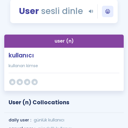
Puan Hesaplama
User
sesli dinle
Rehberlik Aracı
ÖSYM Sınav Takvimi
user (n)
Kampanyalar
kullanıcı
Blog
kullanan kimse
İngilizce Gramer
User (n) Collocations
daily user :
günlük kullanıcı