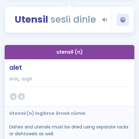
Puan Hesaplama
Utensil
sesli dinle
Rehberlik Aracı
ÖSYM Sınav Takvimi
Kampanyalar
utensil (n)
Blog
alet
İngilizce Gramer
araç, aygıt
Utensil (n) ingilizce örnek cümle
Dishes and utensils must be dried using separate racks
or dishtowels as well.