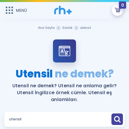
0
MENÜ
MENÜ
Üye Girişi
Ana Sayfa
Sözlük
utensil
Online Dersler
Sepetin Şu An Boş.
Çalışma Paketleri
Remzi Hoca ile seni sınava hazırlayacak onlarca eğitim seni
bekliyor!
Kitaplar ve Kaynaklar
GİRİŞ YAP
Utensil
ne demek?
Katılımcı Görüşleri
Şifremi Hatırlamıyorum
Utensil ne demek? Utensil ne anlama gelir?
Utensil İngilizce örnek cümle. Utensil eş
ÜYE DEĞİLİM
Faydalı Araçlar
anlamlıları.
Ücretsiz Kaynaklar
Blog
İngilizce Gramer
Hakkımızda
Kariyer
Sözlük
Soru & Cevap
İletişim