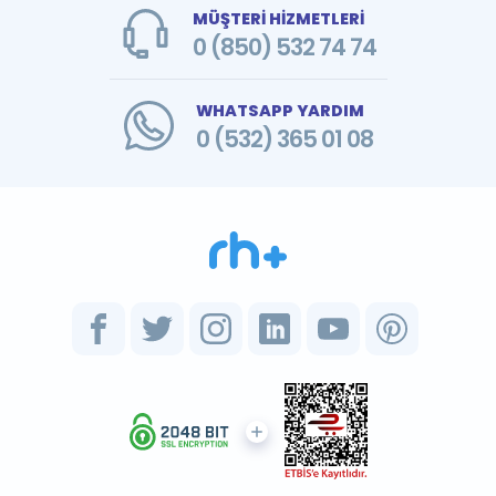
MÜŞTERİ HİZMETLERİ
0 (850) 532 74 74
WHATSAPP YARDIM
0 (532) 365 01 08