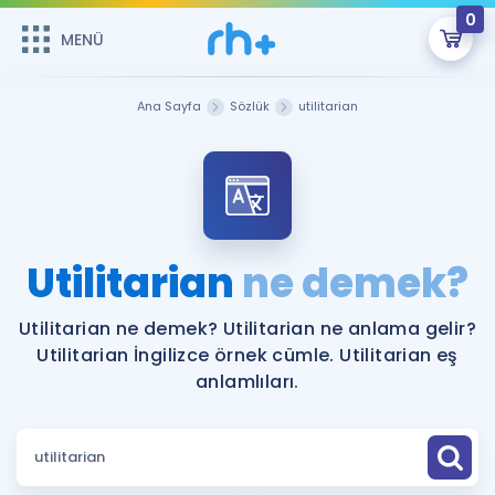
0
MENÜ
MENÜ
Üye Girişi
Ana Sayfa
Sözlük
utilitarian
Online Dersler
Sepetin Şu An Boş.
Çalışma Paketleri
Remzi Hoca ile seni sınava hazırlayacak onlarca eğitim seni
bekliyor!
Kitaplar ve Kaynaklar
GİRİŞ YAP
Utilitarian
ne demek?
Katılımcı Görüşleri
Şifremi Hatırlamıyorum
Utilitarian ne demek? Utilitarian ne anlama gelir?
Utilitarian İngilizce örnek cümle. Utilitarian eş
ÜYE DEĞİLİM
Faydalı Araçlar
anlamlıları.
Ücretsiz Kaynaklar
Blog
İngilizce Gramer
Hakkımızda
Kariyer
Sözlük
Soru & Cevap
İletişim