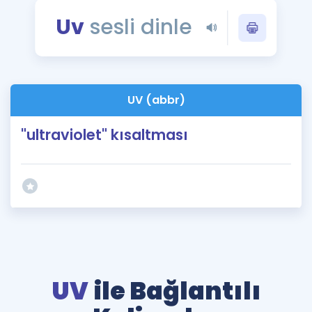
Puan Hesaplama
Uv
sesli dinle
Rehberlik Aracı
ÖSYM Sınav Takvimi
UV (abbr)
Kampanyalar
"ultraviolet" kısaltması
Blog
İngilizce Gramer
UV
ile Bağlantılı