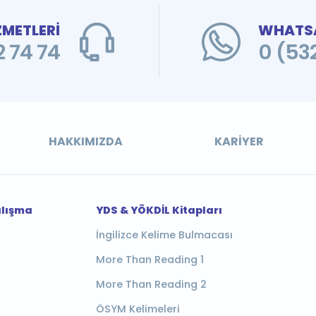
ZMETLERİ
WHATSA
 74 74
0 (53
HAKKIMIZDA
KARIYER
alışma
YDS & YÖKDİL Kitapları
İngilizce Kelime Bulmacası
More Than Reading 1
More Than Reading 2
ÖSYM Kelimeleri