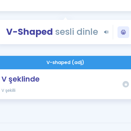
Kampanyalar
Eğitim ve Kitaplar
Blog
V-Shaped
sesli dinle
YDS - YÖKDİL Tüm S
İngilizce Gram
İngilizce Gramer
V-shaped (adj)
V şeklinde
V şekilli