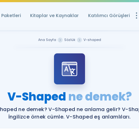
Paketleri
Kitaplar ve Kaynaklar
Katılımcı Görüşleri
Ücretsiz Kayna
Ana Sayfa
Sözlük
V-shaped
YDS ve YÖKDİL içi
Sözlük
İngilizce Sınavları
Puan Hesapla
V-Shaped
ne demek?
YDS ve YÖKDİL P
Remz
Rehberlik Aracı
haped ne demek? V-Shaped ne anlama gelir? V-Sh
YDS ve YÖKDİL'e H
İngilizce örnek cümle. V-Shaped eş anlamlıları.
ÖSYM Sınav Ta
Tüm ÖSYM Sınavl