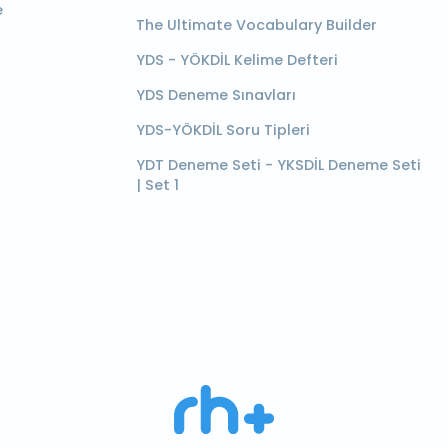
e
The Ultimate Vocabulary Builder
YDS - YÖKDİL Kelime Defteri
YDS Deneme Sınavları
YDS-YÖKDİL Soru Tipleri
YDT Deneme Seti - YKSDİL Deneme Seti
| Set 1