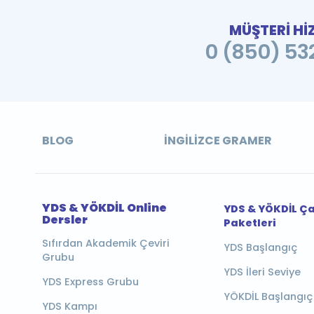
MÜŞTERİ Hİ
0 (850) 532
BLOG
İNGILIZCE GRAMER
YDS & YÖKDİL Online
YDS & YÖKDİL Ç
Dersler
Paketleri
Sıfırdan Akademik Çeviri
YDS Başlangıç
Grubu
YDS İleri Seviye
YDS Express Grubu
YÖKDİL Başlangıç
YDS Kampı