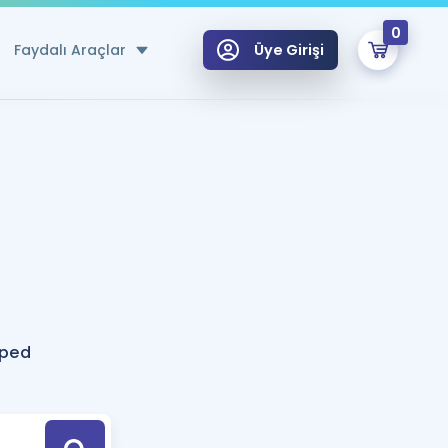
0
Faydalı Araçlar
Üye Girişi
klar
n Ücretsiz Kaynaklar
 için Özel Sözlük
Sepetin Şu An Boş.
ma
uan Hesaplama Aracı
i Hoca ile seni sınava hazırlayacak onlarca eğitim seni bekliyor!
Şifremi Hatırlamıyorum
GİRİŞ YAP
aped
azırlananlar için Öneriler
kvimi
ÜYE DEĞİLİM
arı Tek Takvimde