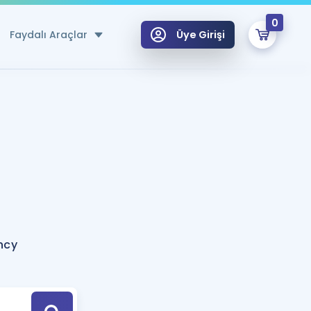
0
Faydalı Araçlar
Üye Girişi
klar
n Ücretsiz Kaynaklar
 için Özel Sözlük
Sepetin Şu An Boş.
ma
uan Hesaplama Aracı
i Hoca ile seni sınava hazırlayacak onlarca eğitim seni bekliyor!
Şifremi Hatırlamıyorum
GİRİŞ YAP
ncy
azırlananlar için Öneriler
kvimi
ÜYE DEĞİLİM
arı Tek Takvimde