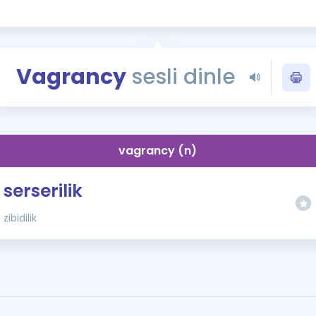
Kampanyalar
Eğitim ve Kitaplar
Blog
Vagrancy
sesli dinle
YDS - YÖKDİL Tüm S
İngilizce Gram
İngilizce Gramer
vagrancy (n)
serserilik
zibidilik