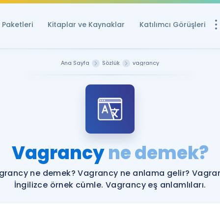
Paketleri
Kitaplar ve Kaynaklar
Katılımcı Görüşleri
Ücretsiz Kayna
Ana Sayfa
Sözlük
vagrancy
YDS ve YÖKDİL içi
Sözlük
İngilizce Sınavları
Puan Hesapla
Vagrancy
ne demek?
YDS ve YÖKDİL P
Remz
Rehberlik Aracı
grancy ne demek? Vagrancy ne anlama gelir? Vagra
YDS ve YÖKDİL'e H
İngilizce örnek cümle. Vagrancy eş anlamlıları.
ÖSYM Sınav Ta
Tüm ÖSYM Sınavl