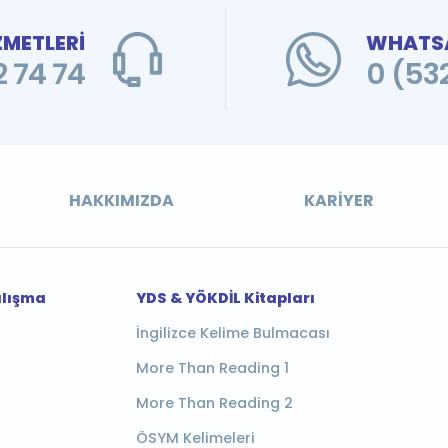
ZMETLERİ
WHATSA
 74 74
0 (53
HAKKIMIZDA
KARIYER
alışma
YDS & YÖKDİL Kitapları
İngilizce Kelime Bulmacası
More Than Reading 1
More Than Reading 2
ÖSYM Kelimeleri