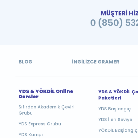
MÜŞTERİ Hİ
0 (850) 532
BLOG
İNGILIZCE GRAMER
YDS & YÖKDİL Online
YDS & YÖKDİL Ç
Dersler
Paketleri
Sıfırdan Akademik Çeviri
YDS Başlangıç
Grubu
YDS İleri Seviye
YDS Express Grubu
YÖKDİL Başlangıç
YDS Kampı