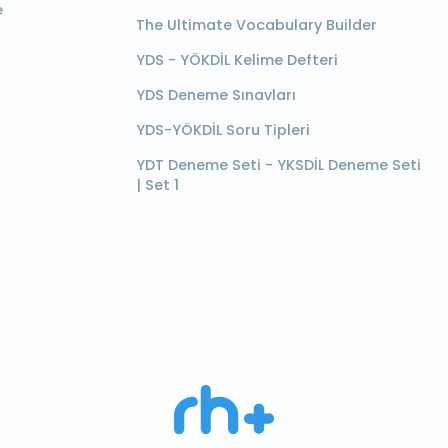
e
The Ultimate Vocabulary Builder
YDS - YÖKDİL Kelime Defteri
YDS Deneme Sınavları
YDS-YÖKDİL Soru Tipleri
YDT Deneme Seti - YKSDİL Deneme Seti
| Set 1