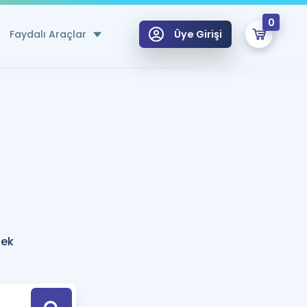
0
Faydalı Araçlar
Üye Girişi
klar
n Ücretsiz Kaynaklar
 için Özel Sözlük
Sepetin Şu An Boş.
ma
uan Hesaplama Aracı
i Hoca ile seni sınava hazırlayacak onlarca eğitim seni bekliyor!
Şifremi Hatırlamıyorum
GİRİŞ YAP
nek
azırlananlar için Öneriler
kvimi
ÜYE DEĞİLİM
arı Tek Takvimde