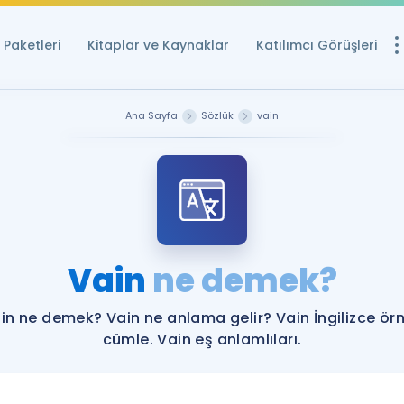
Paketleri
Kitaplar ve Kaynaklar
Katılımcı Görüşleri
Ücretsiz Kayna
Ana Sayfa
Sözlük
vain
YDS ve YÖKDİL içi
Sözlük
İngilizce Sınavları
Puan Hesapla
Vain
ne demek?
YDS ve YÖKDİL P
Remz
Rehberlik Aracı
in ne demek? Vain ne anlama gelir? Vain İngilizce ör
YDS ve YÖKDİL'e H
cümle. Vain eş anlamlıları.
ÖSYM Sınav Ta
Tüm ÖSYM Sınavl