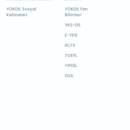
YÖKDİL Sosyal
YÖKDİL Fen
Kelimeleri
Bilimleri
YKS-DİL
E-YDS
IELTS
TOEFL
TIPDİL
DUS