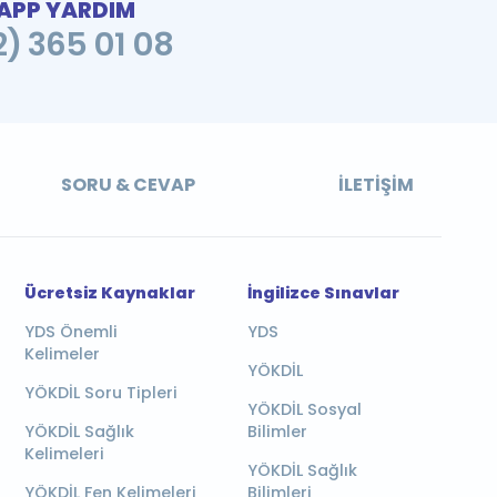
PP YARDIM
2) 365 01 08
SORU & CEVAP
İLETIŞIM
Ücretsiz Kaynaklar
İngilizce Sınavlar
YDS Önemli
YDS
Kelimeler
YÖKDİL
YÖKDİL Soru Tipleri
YÖKDİL Sosyal
YÖKDİL Sağlık
Bilimler
Kelimeleri
YÖKDİL Sağlık
YÖKDİL Fen Kelimeleri
Bilimleri