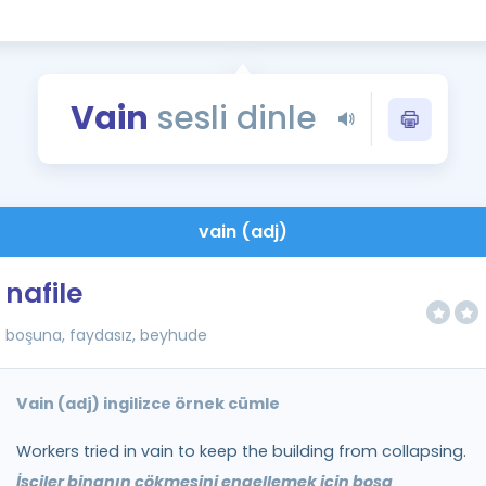
Kampanyalar
Eğitim ve Kitaplar
Blog
Vain
sesli dinle
YDS - YÖKDİL Tüm S
İngilizce Gram
İngilizce Gramer
vain (adj)
nafile
boşuna, faydasız, beyhude
Vain (adj) ingilizce örnek cümle
Workers tried in vain to keep the building from collapsing.
İşçiler binanın çökmesini engellemek için boşa