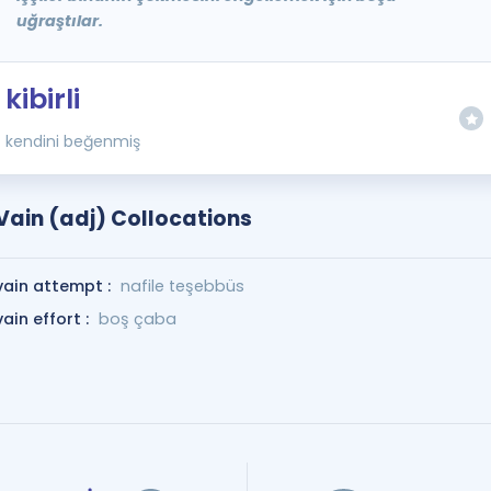
uğraştılar.
kibirli
kendini beğenmiş
Vain (adj) Collocations
vain attempt :
nafile teşebbüs
vain effort :
boş çaba