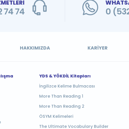
ZMETLERİ
WHATSA
 74 74
0 (53
HAKKIMIZDA
KARIYER
alışma
YDS & YÖKDİL Kitapları
İngilizce Kelime Bulmacası
More Than Reading 1
More Than Reading 2
ÖSYM Kelimeleri
e
The Ultimate Vocabulary Builder