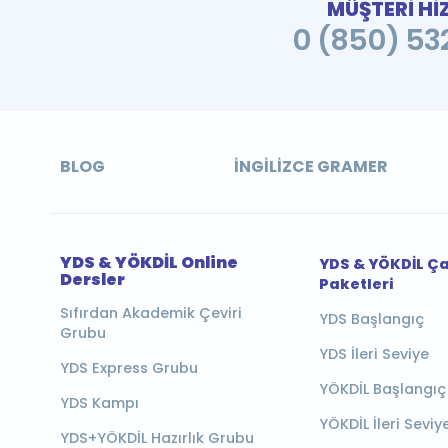
MÜŞTERİ Hİ
0 (850) 532
BLOG
İNGILIZCE GRAMER
YDS & YÖKDİL Online
YDS & YÖKDİL Ç
Dersler
Paketleri
Sıfırdan Akademik Çeviri
YDS Başlangıç
Grubu
YDS İleri Seviye
YDS Express Grubu
YÖKDİL Başlangıç
YDS Kampı
YÖKDİL İleri Seviy
YDS+YÖKDİL Hazırlık Grubu