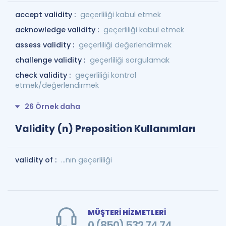
accept validity :
geçerliliği kabul etmek
acknowledge validity :
geçerliliği kabul etmek
assess validity :
geçerliliği değerlendirmek
challenge validity :
geçerliliği sorgulamak
check validity :
geçerliliği kontrol
etmek/değerlendirmek
26 Örnek daha
Validity (n) Preposition Kullanımları
validity of :
...nın geçerliliği
MÜŞTERİ HİZMETLERİ
0 (850) 532 74 74