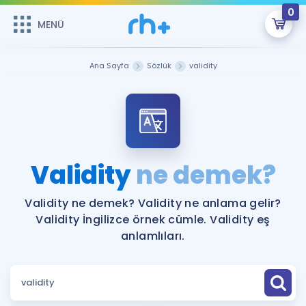
0
MENÜ
MENÜ
Üye Girişi
Ana Sayfa
Sözlük
validity
Online Dersler
Sepetin Şu An Boş.
Çalışma Paketleri
Remzi Hoca ile seni sınava hazırlayacak onlarca eğitim seni
bekliyor!
Kitaplar ve Kaynaklar
GİRİŞ YAP
Validity
ne demek?
Katılımcı Görüşleri
Şifremi Hatırlamıyorum
Validity ne demek? Validity ne anlama gelir?
Validity İngilizce örnek cümle. Validity eş
ÜYE DEĞİLİM
Faydalı Araçlar
anlamlıları.
Ücretsiz Kaynaklar
Blog
İngilizce Gramer
Hakkımızda
Kariyer
Sözlük
Soru & Cevap
İletişim