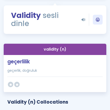
Puan Hesaplama
Validity
sesli
Rehberlik Aracı
dinle
ÖSYM Sınav Takvimi
Kampanyalar
Blog
validity (n)
İngilizce Gramer
geçerlilik
geçerlik, doğruluk
Validity (n) Collocations