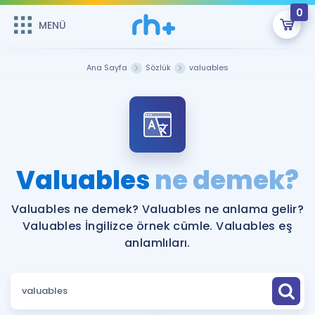
0
MENÜ
MENÜ
Üye Girişi
Ana Sayfa
Sözlük
valuables
Online Dersler
Sepetin Şu An Boş.
Çalışma Paketleri
Remzi Hoca ile seni sınava hazırlayacak onlarca eğitim seni
bekliyor!
Kitaplar ve Kaynaklar
GİRİŞ YAP
Valuables
ne demek?
Katılımcı Görüşleri
Şifremi Hatırlamıyorum
Valuables ne demek? Valuables ne anlama gelir?
Valuables İngilizce örnek cümle. Valuables eş
ÜYE DEĞİLİM
Faydalı Araçlar
anlamlıları.
Ücretsiz Kaynaklar
Blog
İngilizce Gramer
Hakkımızda
Kariyer
Sözlük
Soru & Cevap
İletişim