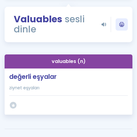
Puan Hesaplama
Valuables
sesli
Rehberlik Aracı
dinle
ÖSYM Sınav Takvimi
Kampanyalar
Blog
valuables (n)
İngilizce Gramer
değerli eşyalar
ziynet eşyaları