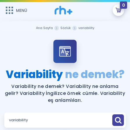
0
MENÜ
MENÜ
Üye Girişi
Ana Sayfa
Sözlük
variability
Online Dersler
Sepetin Şu An Boş.
Çalışma Paketleri
Remzi Hoca ile seni sınava hazırlayacak onlarca eğitim seni
bekliyor!
Kitaplar ve Kaynaklar
GİRİŞ YAP
Variability
ne demek?
Katılımcı Görüşleri
Şifremi Hatırlamıyorum
Variability ne demek? Variability ne anlama
gelir? Variability İngilizce örnek cümle. Variability
ÜYE DEĞİLİM
Faydalı Araçlar
eş anlamlıları.
Ücretsiz Kaynaklar
Blog
İngilizce Gramer
Hakkımızda
Kariyer
Sözlük
Soru & Cevap
İletişim