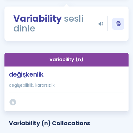
Puan Hesaplama
Variability
sesli
Rehberlik Aracı
dinle
ÖSYM Sınav Takvimi
Kampanyalar
Blog
variability (n)
İngilizce Gramer
değişkenlik
değişebilirlik, kararsızlık
Variability (n) Collocations