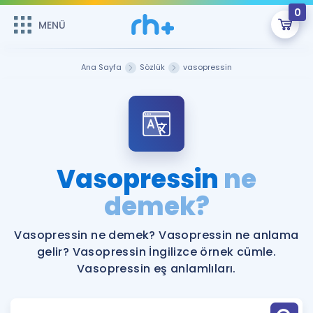
0
MENÜ
MENÜ
Üye Girişi
Ana Sayfa
Sözlük
vasopressin
Online Dersler
Sepetin Şu An Boş.
Çalışma Paketleri
Remzi Hoca ile seni sınava hazırlayacak onlarca eğitim seni
bekliyor!
Kitaplar ve Kaynaklar
GİRİŞ YAP
Vasopressin
ne
Katılımcı Görüşleri
demek?
Şifremi Hatırlamıyorum
ÜYE DEĞİLİM
Faydalı Araçlar
Vasopressin ne demek? Vasopressin ne anlama
gelir? Vasopressin İngilizce örnek cümle.
Ücretsiz Kaynaklar
Blog
İngilizce Gramer
Vasopressin eş anlamlıları.
Hakkımızda
Kariyer
Sözlük
Soru & Cevap
İletişim