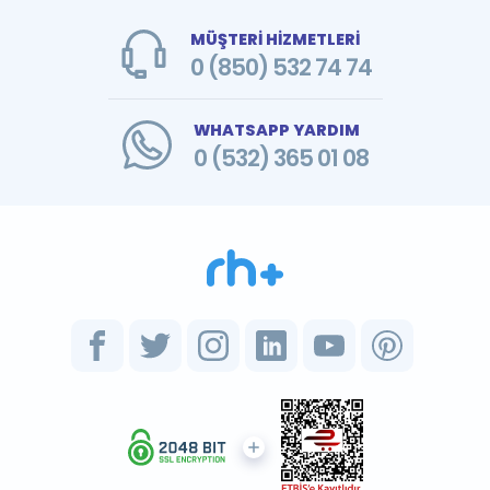
MÜŞTERİ HİZMETLERİ
0 (850) 532 74 74
WHATSAPP YARDIM
0 (532) 365 01 08