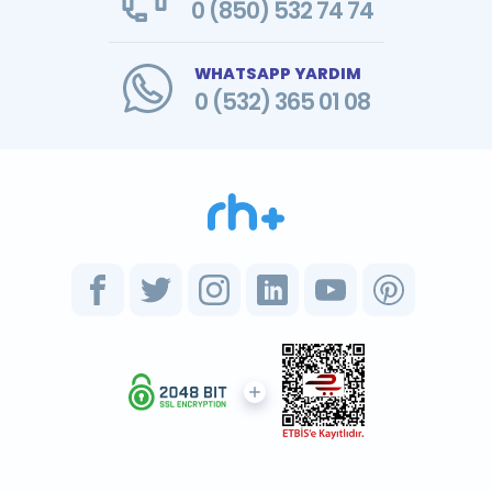
0 (850) 532 74 74
WHATSAPP YARDIM
0 (532) 365 01 08