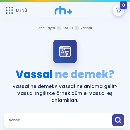
0
MENÜ
MENÜ
Üye Girişi
Ana Sayfa
Sözlük
vassal
Online Dersler
Sepetin Şu An Boş.
Çalışma Paketleri
Remzi Hoca ile seni sınava hazırlayacak onlarca eğitim seni
bekliyor!
Kitaplar ve Kaynaklar
GİRİŞ YAP
Vassal
ne demek?
Katılımcı Görüşleri
Şifremi Hatırlamıyorum
Vassal ne demek? Vassal ne anlama gelir?
Vassal İngilizce örnek cümle. Vassal eş
ÜYE DEĞİLİM
Faydalı Araçlar
anlamlıları.
Ücretsiz Kaynaklar
Blog
İngilizce Gramer
Hakkımızda
Kariyer
Sözlük
Soru & Cevap
İletişim