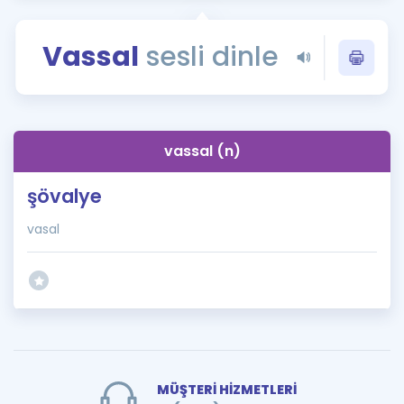
Puan Hesaplama
Vassal
sesli dinle
Rehberlik Aracı
ÖSYM Sınav Takvimi
Kampanyalar
vassal (n)
Blog
şövalye
İngilizce Gramer
vasal
MÜŞTERİ HİZMETLERİ