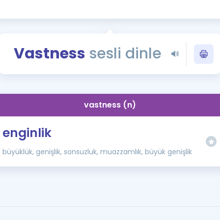
Kampanyalar
Eğitim ve Kitaplar
Blog
Vastness
sesli dinle
YDS - YÖKDİL Tüm S
İngilizce Gram
İngilizce Gramer
vastness (n)
enginlik
büyüklük, genişlik, sonsuzluk, muazzamlık, büyük genişlik