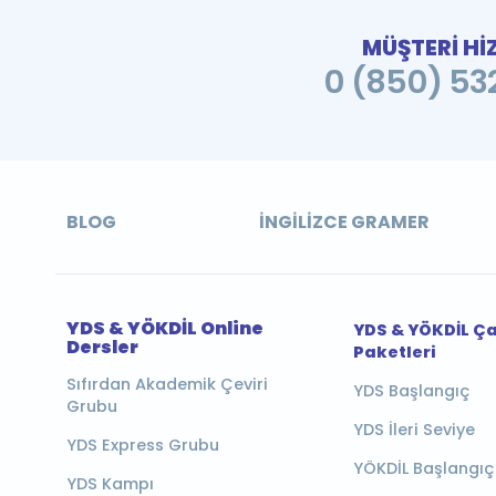
MÜŞTERİ Hİ
0 (850) 532
BLOG
İNGILIZCE GRAMER
YDS & YÖKDİL Online
YDS & YÖKDİL Ç
Dersler
Paketleri
Sıfırdan Akademik Çeviri
YDS Başlangıç
Grubu
YDS İleri Seviye
YDS Express Grubu
YÖKDİL Başlangıç
YDS Kampı