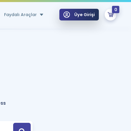
0
Faydalı Araçlar
Üye Girişi
klar
n Ücretsiz Kaynaklar
 için Özel Sözlük
Sepetin Şu An Boş.
ma
uan Hesaplama Aracı
i Hoca ile seni sınava hazırlayacak onlarca eğitim seni bekliyor!
Şifremi Hatırlamıyorum
GİRİŞ YAP
ess
azırlananlar için Öneriler
kvimi
ÜYE DEĞİLİM
arı Tek Takvimde