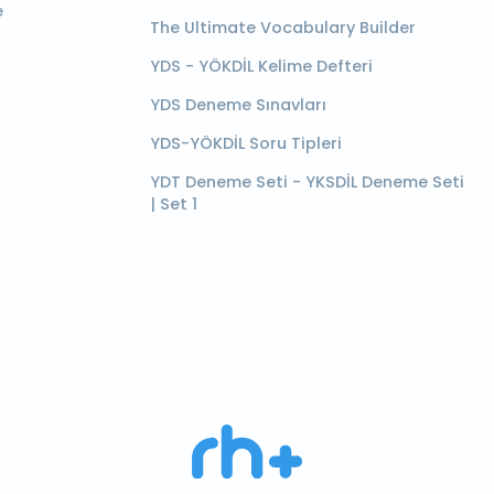
e
The Ultimate Vocabulary Builder
YDS - YÖKDİL Kelime Defteri
YDS Deneme Sınavları
YDS-YÖKDİL Soru Tipleri
YDT Deneme Seti - YKSDİL Deneme Seti
| Set 1