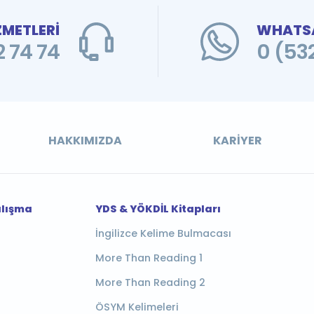
ZMETLERİ
WHATSA
 74 74
0 (53
HAKKIMIZDA
KARIYER
alışma
YDS & YÖKDİL Kitapları
İngilizce Kelime Bulmacası
More Than Reading 1
More Than Reading 2
ÖSYM Kelimeleri