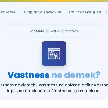
Paketleri
Kitaplar ve Kaynaklar
Katılımcı Görüşleri
Ücretsiz Kayna
Ana Sayfa
Sözlük
vastness
YDS ve YÖKDİL içi
Sözlük
İngilizce Sınavları
Puan Hesapla
Vastness
ne demek?
YDS ve YÖKDİL P
Remz
Rehberlik Aracı
stness ne demek? Vastness ne anlama gelir? Vastn
YDS ve YÖKDİL'e H
İngilizce örnek cümle. Vastness eş anlamlıları.
ÖSYM Sınav Ta
Tüm ÖSYM Sınavl