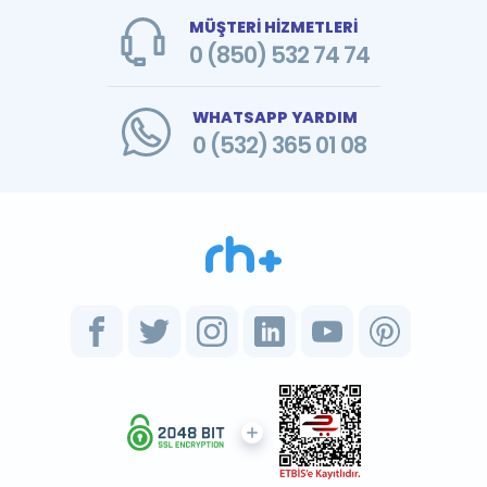
MÜŞTERİ HİZMETLERİ
0 (850) 532 74 74
WHATSAPP YARDIM
0 (532) 365 01 08