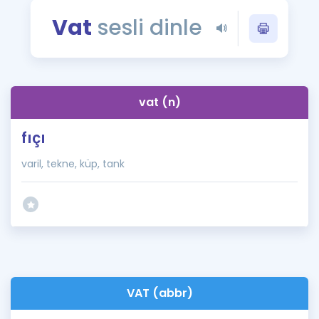
Puan Hesaplama
Vat
sesli dinle
Rehberlik Aracı
ÖSYM Sınav Takvimi
vat (n)
Kampanyalar
fıçı
Blog
varil, tekne, küp, tank
İngilizce Gramer
VAT (abbr)