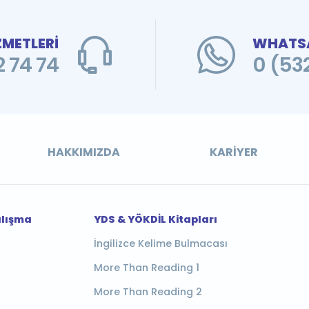
ZMETLERİ
WHATSA
 74 74
0 (53
HAKKIMIZDA
KARIYER
alışma
YDS & YÖKDİL Kitapları
İngilizce Kelime Bulmacası
More Than Reading 1
More Than Reading 2