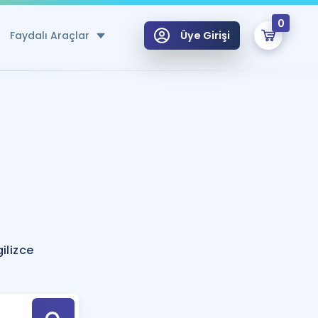
0
Faydalı Araçlar
Üye Girişi
klar
n Ücretsiz Kaynaklar
 için Özel Sözlük
Sepetin Şu An Boş.
ma
uan Hesaplama Aracı
i Hoca ile seni sınava hazırlayacak onlarca eğitim seni bekliyor!
Şifremi Hatırlamıyorum
GİRİŞ YAP
ilizce
azırlananlar için Öneriler
kvimi
ÜYE DEĞİLİM
arı Tek Takvimde