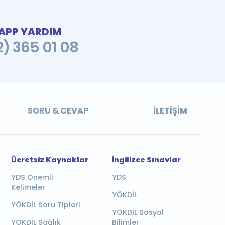
PP YARDIM
2) 365 01 08
SORU & CEVAP
İLETIŞIM
Ücretsiz Kaynaklar
İngilizce Sınavlar
YDS Önemli
YDS
Kelimeler
YÖKDİL
YÖKDİL Soru Tipleri
YÖKDİL Sosyal
YÖKDİL Sağlık
Bilimler