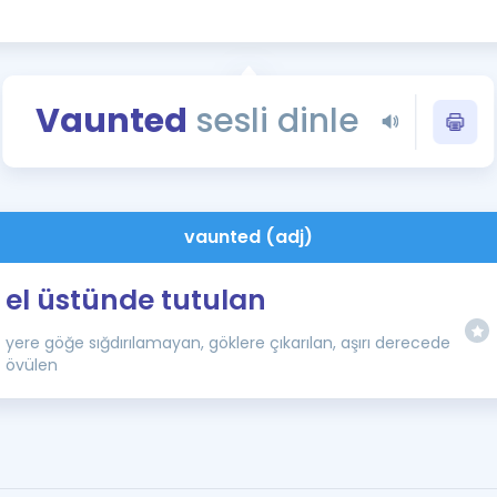
Kampanyalar
Eğitim ve Kitaplar
Blog
Vaunted
sesli dinle
YDS - YÖKDİL Tüm S
İngilizce Gram
İngilizce Gramer
vaunted (adj)
el üstünde tutulan
yere göğe sığdırılamayan, göklere çıkarılan, aşırı derecede
övülen