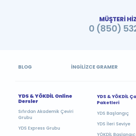
MÜŞTERİ Hİ
0 (850) 532
BLOG
İNGILIZCE GRAMER
YDS & YÖKDİL Online
YDS & YÖKDİL Ç
Dersler
Paketleri
Sıfırdan Akademik Çeviri
YDS Başlangıç
Grubu
YDS İleri Seviye
YDS Express Grubu
YÖKDİL Başlangıç