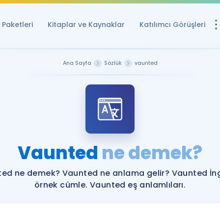
Paketleri
Kitaplar ve Kaynaklar
Katılımcı Görüşleri
Ücretsiz Kayna
Ana Sayfa
Sözlük
vaunted
YDS ve YÖKDİL içi
Sözlük
İngilizce Sınavları
Puan Hesapla
Vaunted
ne demek?
YDS ve YÖKDİL P
Remz
Rehberlik Aracı
ed ne demek? Vaunted ne anlama gelir? Vaunted İng
YDS ve YÖKDİL'e H
örnek cümle. Vaunted eş anlamlıları.
ÖSYM Sınav Ta
Tüm ÖSYM Sınavl