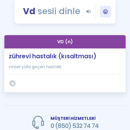
Puan Hesaplama
Vd
sesli dinle
Rehberlik Aracı
ÖSYM Sınav Takvimi
VD (n)
Kampanyalar
zührevi hastalık (kısaltması)
Blog
cinsel yolla geçen hastalık
İngilizce Gramer
MÜŞTERİ HİZMETLERİ
0 (850) 532 74 74