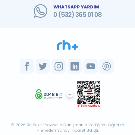
WHATSAPP YARDIM
0 (532) 365 01 08
© 2026 Rh Pozitif Yayıncılık Danışmanlık Ve Eğitim Öğretim
Hizmetleri Sanayi Ticaret Ltd. Şti.