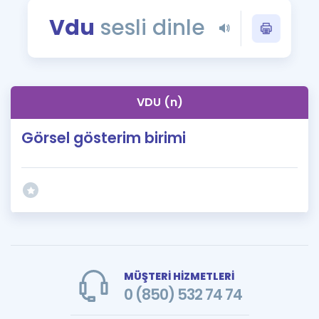
Puan Hesaplama
Vdu
sesli dinle
Rehberlik Aracı
ÖSYM Sınav Takvimi
VDU (n)
Kampanyalar
Görsel gösterim birimi
Blog
İngilizce Gramer
MÜŞTERİ HİZMETLERİ
0 (850) 532 74 74