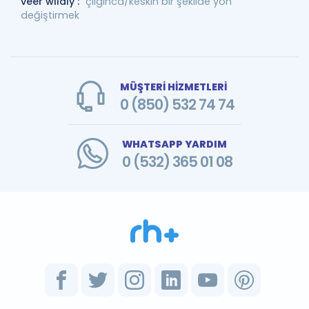
veer wildly :
çılgınca/keskin bir şekilde yön
değiştirmek
MÜŞTERİ HİZMETLERİ
0 (850) 532 74 74
WHATSAPP YARDIM
0 (532) 365 01 08