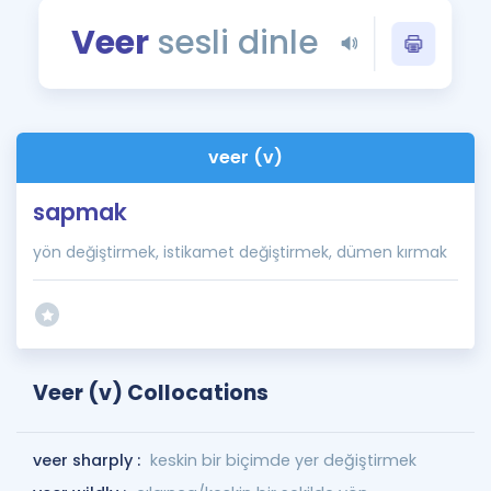
Puan Hesaplama
Veer
sesli dinle
Rehberlik Aracı
ÖSYM Sınav Takvimi
veer (v)
Kampanyalar
sapmak
Blog
yön değiştirmek, istikamet değiştirmek, dümen kırmak
İngilizce Gramer
Veer (v) Collocations
veer sharply :
keskin bir biçimde yer değiştirmek