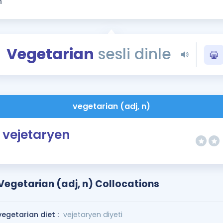
Kampanyalar
Eğitim ve Kitaplar
Blog
Vegetarian
sesli dinle
YDS - YÖKDİL Tüm S
İngilizce Gram
İngilizce Gramer
vegetarian (adj, n)
vejetaryen
Vegetarian (adj, n) Collocations
vegetarian diet :
vejetaryen diyeti