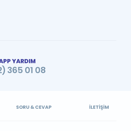
PP YARDIM
2) 365 01 08
SORU & CEVAP
İLETIŞIM