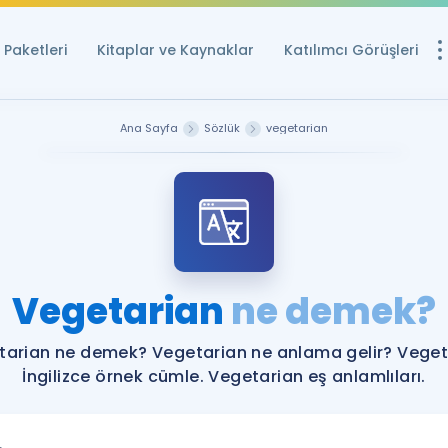
Paketleri
Kitaplar ve Kaynaklar
Katılımcı Görüşleri
Ücretsiz Kayna
Ana Sayfa
Sözlük
vegetarian
YDS ve YÖKDİL içi
Sözlük
İngilizce Sınavları
Puan Hesapla
Vegetarian
ne demek?
YDS ve YÖKDİL P
Remz
Rehberlik Aracı
tarian ne demek? Vegetarian ne anlama gelir? Veget
YDS ve YÖKDİL'e H
İngilizce örnek cümle. Vegetarian eş anlamlıları.
ÖSYM Sınav Ta
Tüm ÖSYM Sınavl