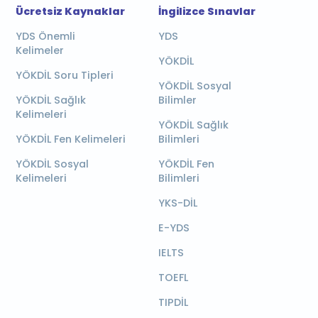
Ücretsiz Kaynaklar
İngilizce Sınavlar
YDS Önemli
YDS
Kelimeler
YÖKDİL
YÖKDİL Soru Tipleri
YÖKDİL Sosyal
YÖKDİL Sağlık
Bilimler
Kelimeleri
YÖKDİL Sağlık
YÖKDİL Fen Kelimeleri
Bilimleri
YÖKDİL Sosyal
YÖKDİL Fen
Kelimeleri
Bilimleri
YKS-DİL
E-YDS
IELTS
TOEFL
TIPDİL