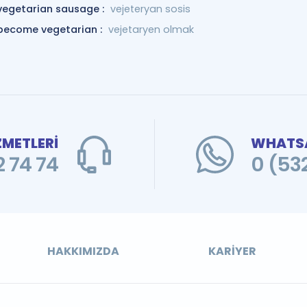
vegetarian sausage :
vejeteryan sosis
become vegetarian :
vejetaryen olmak
ZMETLERİ
WHATSA
 74 74
0 (53
HAKKIMIZDA
KARIYER