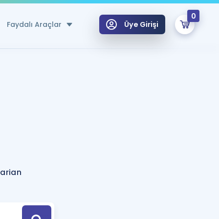
0
Faydalı Araçlar
Üye Girişi
klar
n Ücretsiz Kaynaklar
 için Özel Sözlük
Sepetin Şu An Boş.
ma
uan Hesaplama Aracı
i Hoca ile seni sınava hazırlayacak onlarca eğitim seni bekliyor!
Şifremi Hatırlamıyorum
GİRİŞ YAP
arian
azırlananlar için Öneriler
kvimi
ÜYE DEĞİLİM
arı Tek Takvimde