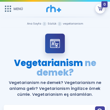
0
MENÜ
MENÜ
Üye Girişi
Ana Sayfa
Sözlük
vegetarianism
Online Dersler
Sepetin Şu An Boş.
Çalışma Paketleri
Remzi Hoca ile seni sınava hazırlayacak onlarca eğitim seni
bekliyor!
Kitaplar ve Kaynaklar
GİRİŞ YAP
Vegetarianism
ne
Katılımcı Görüşleri
demek?
Şifremi Hatırlamıyorum
ÜYE DEĞİLİM
Faydalı Araçlar
Vegetarianism ne demek? Vegetarianism ne
anlama gelir? Vegetarianism İngilizce örnek
Ücretsiz Kaynaklar
Blog
İngilizce Gramer
cümle. Vegetarianism eş anlamlıları.
Hakkımızda
Kariyer
Sözlük
Soru & Cevap
İletişim