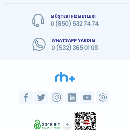
MÜŞTERİ HİZMETLERİ
0 (850) 532 74 74
WHATSAPP YARDIM
0 (532) 365 01 08