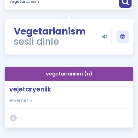
Puan Hesaplama
Rehberlik Aracı
Vegetarianism
ÖSYM Sınav Takvimi
sesli dinle
Kampanyalar
Blog
vegetarianism (n)
İngilizce Gramer
vejetaryenlik
etyemezlik