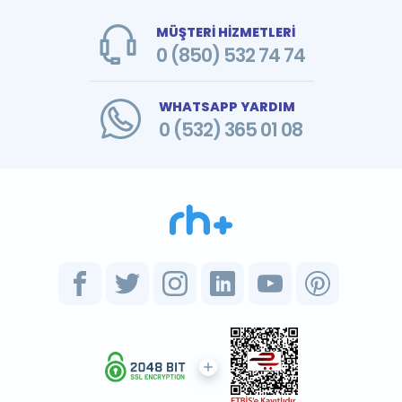
MÜŞTERİ HİZMETLERİ
0 (850) 532 74 74
WHATSAPP YARDIM
0 (532) 365 01 08