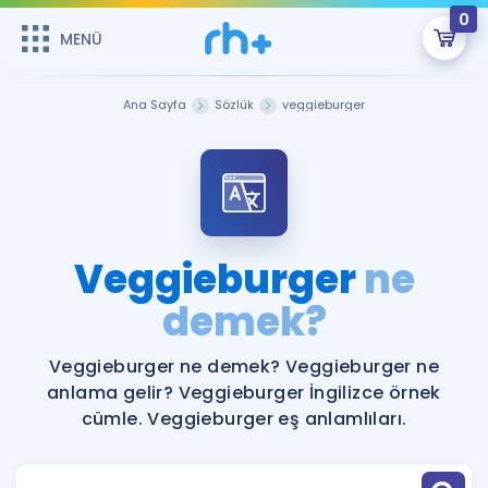
0
MENÜ
MENÜ
Üye Girişi
Ana Sayfa
Sözlük
veggieburger
Online Dersler
Sepetin Şu An Boş.
Çalışma Paketleri
Remzi Hoca ile seni sınava hazırlayacak onlarca eğitim seni
bekliyor!
Kitaplar ve Kaynaklar
GİRİŞ YAP
Veggieburger
ne
Katılımcı Görüşleri
demek?
Şifremi Hatırlamıyorum
ÜYE DEĞİLİM
Faydalı Araçlar
Veggieburger ne demek? Veggieburger ne
anlama gelir? Veggieburger İngilizce örnek
Ücretsiz Kaynaklar
Blog
İngilizce Gramer
cümle. Veggieburger eş anlamlıları.
Hakkımızda
Kariyer
Sözlük
Soru & Cevap
İletişim