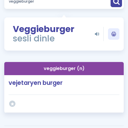
Puan Hesaplama
Rehberlik Aracı
Veggieburger
ÖSYM Sınav Takvimi
sesli dinle
Kampanyalar
Blog
veggieburger (n)
İngilizce Gramer
vejetaryen burger