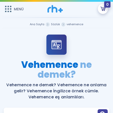
0
MENÜ
MENÜ
Üye Girişi
Ana Sayfa
Sözlük
vehemence
Online Dersler
Sepetin Şu An Boş.
Çalışma Paketleri
Remzi Hoca ile seni sınava hazırlayacak onlarca eğitim seni
bekliyor!
Kitaplar ve Kaynaklar
GİRİŞ YAP
Vehemence
ne
Katılımcı Görüşleri
demek?
Şifremi Hatırlamıyorum
ÜYE DEĞİLİM
Faydalı Araçlar
Vehemence ne demek? Vehemence ne anlama
gelir? Vehemence İngilizce örnek cümle.
Ücretsiz Kaynaklar
Blog
İngilizce Gramer
Vehemence eş anlamlıları.
Hakkımızda
Kariyer
Sözlük
Soru & Cevap
İletişim