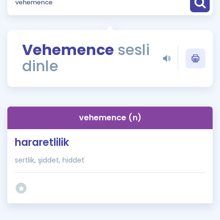
Puan Hesaplama
Rehberlik Aracı
Vehemence
sesli
ÖSYM Sınav Takvimi
dinle
Kampanyalar
Blog
vehemence (n)
İngilizce Gramer
hararetlilik
sertlik, şiddet, hiddet