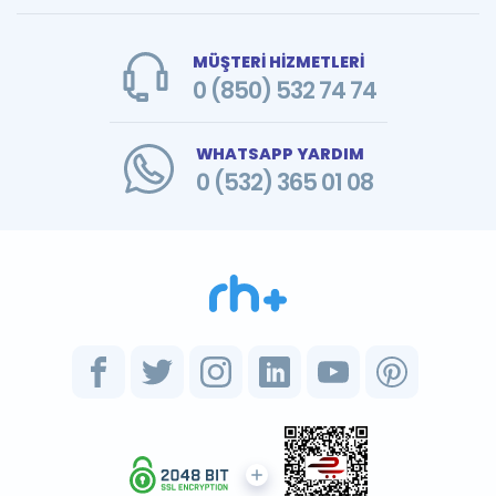
MÜŞTERİ HİZMETLERİ
0 (850) 532 74 74
WHATSAPP YARDIM
0 (532) 365 01 08