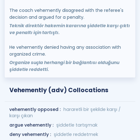
The coach vehemently disagreed with the referee's
decision and argued for a penalty.
Teknik direktör hakemin kararına şiddetle karşı çıktı
ve penaltı için tartıştı.
He vehemently denied having any association with
organized crime.
Organize suçla herhangi bir bağlantısı olduğunu
şiddetle reddetti.
Vehemently (adv) Collocations
vehemently opposed :
hararetli bir şekilde karşı /
karşı çıkan
argue vehemently :
şiddetle tartışmak
deny vehemently :
şiddetle reddetmek