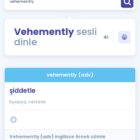
Puan Hesaplama
Rehberlik Aracı
Vehemently
sesli
ÖSYM Sınav Takvimi
dinle
Kampanyalar
Blog
vehemently (adv)
İngilizce Gramer
şiddetle
kıyasıya, nefretle
Vehemently (adv) ingilizce örnek cümle