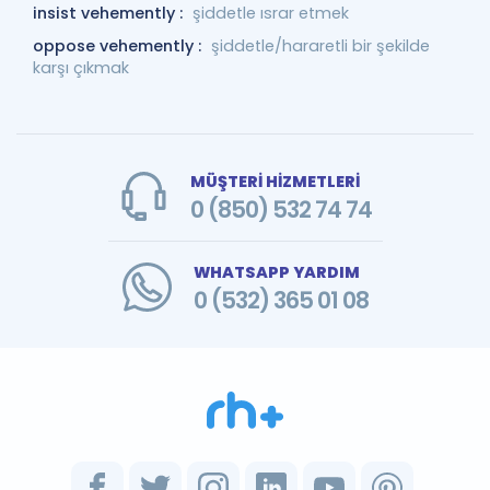
insist vehemently :
şiddetle ısrar etmek
oppose vehemently :
şiddetle/hararetli bir şekilde
karşı çıkmak
MÜŞTERİ HİZMETLERİ
0 (850) 532 74 74
WHATSAPP YARDIM
0 (532) 365 01 08