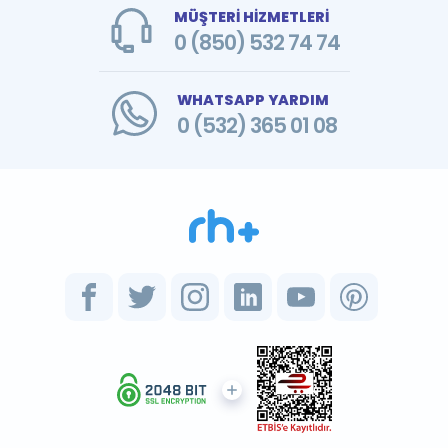
MÜŞTERİ HİZMETLERİ
0 (850) 532 74 74
WHATSAPP YARDIM
0 (532) 365 01 08