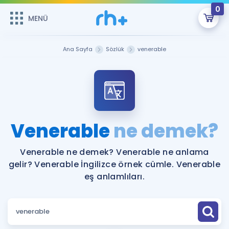
0
MENÜ
MENÜ
Üye Girişi
Ana Sayfa
Sözlük
venerable
Online Dersler
Sepetin Şu An Boş.
Çalışma Paketleri
Remzi Hoca ile seni sınava hazırlayacak onlarca eğitim seni
bekliyor!
Kitaplar ve Kaynaklar
GİRİŞ YAP
Venerable
ne demek?
Katılımcı Görüşleri
Şifremi Hatırlamıyorum
Venerable ne demek? Venerable ne anlama
gelir? Venerable İngilizce örnek cümle. Venerable
ÜYE DEĞİLİM
Faydalı Araçlar
eş anlamlıları.
Ücretsiz Kaynaklar
Blog
İngilizce Gramer
Hakkımızda
Kariyer
Sözlük
Soru & Cevap
İletişim