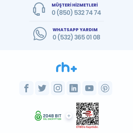
MÜŞTERİ HİZMETLERİ
0 (850) 532 74 74
WHATSAPP YARDIM
0 (532) 365 01 08