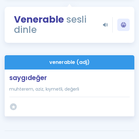
Puan Hesaplama
Venerable
sesli
Rehberlik Aracı
dinle
ÖSYM Sınav Takvimi
Kampanyalar
Blog
venerable (adj)
İngilizce Gramer
saygıdeğer
muhterem, aziz, kıymetli, değerli