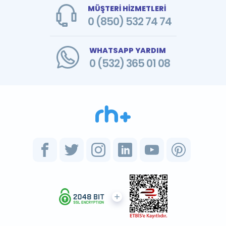
MÜŞTERİ HİZMETLERİ
0 (850) 532 74 74
WHATSAPP YARDIM
0 (532) 365 01 08