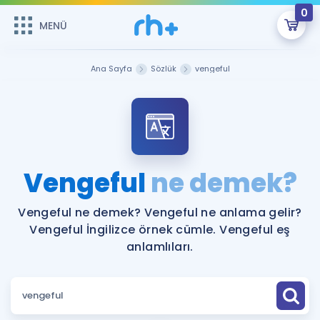
0
MENÜ
MENÜ
Üye Girişi
Ana Sayfa
Sözlük
vengeful
Online Dersler
Sepetin Şu An Boş.
Çalışma Paketleri
Remzi Hoca ile seni sınava hazırlayacak onlarca eğitim seni
bekliyor!
Kitaplar ve Kaynaklar
GİRİŞ YAP
Vengeful
ne demek?
Katılımcı Görüşleri
Şifremi Hatırlamıyorum
Vengeful ne demek? Vengeful ne anlama gelir?
Vengeful İngilizce örnek cümle. Vengeful eş
ÜYE DEĞİLİM
Faydalı Araçlar
anlamlıları.
Ücretsiz Kaynaklar
Blog
İngilizce Gramer
Hakkımızda
Kariyer
Sözlük
Soru & Cevap
İletişim