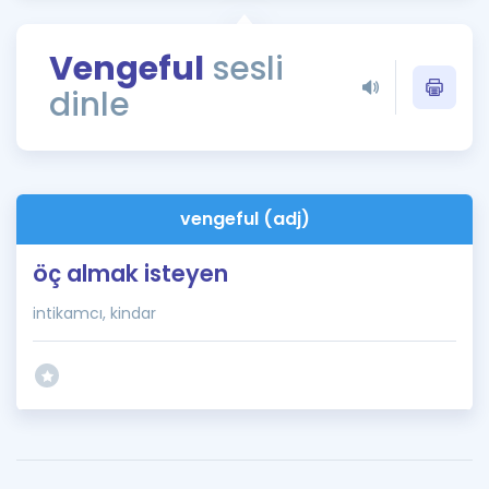
Puan Hesaplama
Vengeful
sesli
Rehberlik Aracı
dinle
ÖSYM Sınav Takvimi
Kampanyalar
Blog
vengeful (adj)
İngilizce Gramer
öç almak isteyen
intikamcı, kindar